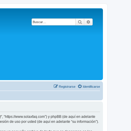
Buscar
Búsqueda avanzada
Registrarse
Identificarse
Q”, “https://www.solaxfaq.com”) y phpBB (de aquí en adelante
sión de uso por usted (de aquí en adelante “su información”).