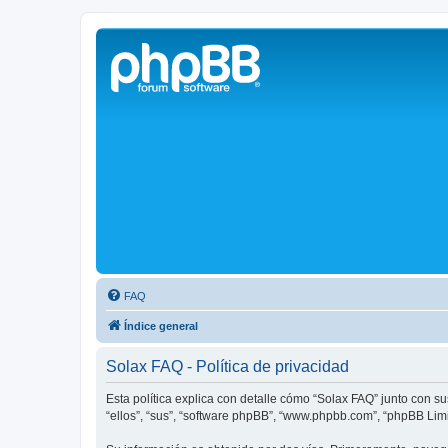
Solax FAQ
Lugar para intercambiar dudas sobre inversores solares Solax y temas
FAQ
Índice general
Solax FAQ - Política de privacidad
Esta política explica con detalle cómo “Solax FAQ” junto con s
“ellos”, “sus”, “software phpBB”, “www.phpbb.com”, “phpBB Lim