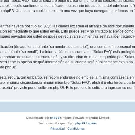
ar por “Solax FAQ” hará al software phpBB crear un número de cookies, las cuales
cookies sólo contienen un identificador de usuario (de aquí en adelante “user-id”)
re phpBB. Una tercera cookie se creará una vez que haya navegado por temas en “S
tras navega por “Solax FAQ”, las cuales exceden el alcance de este documento qu
ón es mediante lo que usted envía. Esto puede ser, y no limitado a: envíos como
nsajes enviados por usted después de registrarse y mientras se haya identificado 
cación (de aquí en adelante “su nombre de usuario”), una contraseña personal em
 en adelante “su email”). La información de su cuenta en “Solax FAQ” está protegida
u nombre de usuario, su contraseña y su dirección de e-mail requerida por “Solax 
 usted tiene la opción de qué información en su cuenta será públicamente exhibida. 
are phpBB.
to está segura. Sin embargo, se recomienda que no emplee la misma contraseña en 
jo ninguna circunstancia ningún miembro “Solax FAQ”, phpBB u otra tercera parte, 
traseña” provisto por el software phpBB. Este proceso le solicitará ingresar su no
Desarrollado por
phpBB
® Forum Software © phpBB Limited
Traducción al español por
phpBB España
Privacidad
|
Condiciones