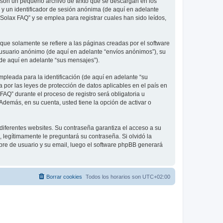
 son un pequeño archivo de texto que se descargan en los
 y un identificador de sesión anónima (de aquí en adelante
olax FAQ” y se emplea para registrar cuales han sido leídos,
e solamente se refiere a las páginas creadas por el software
 usuario anónimo (de aquí en adelante “envíos anónimos”), su
(de aquí en adelante “sus mensajes”).
pleada para la identificación (de aquí en adelante “su
 por las leyes de protección de datos aplicables en el país en
FAQ” durante el proceso de registro será obligatoria u
Además, en su cuenta, usted tiene la opción de activar o
diferentes websites. Su contraseña garantiza el acceso a su
legítimamente le preguntará su contraseña. Si olvidó la
mbre de usuario y su email, luego el software phpBB generará
Borrar cookies
Todos los horarios son
UTC+02:00