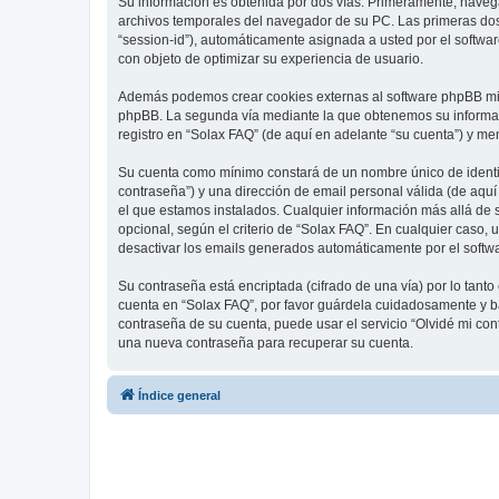
Su información es obtenida por dos vías. Primeramente, naveg
archivos temporales del navegador de su PC. Las primeras dos 
“session-id”), automáticamente asignada a usted por el softwa
con objeto de optimizar su experiencia de usuario.
Además podemos crear cookies externas al software phpBB mien
phpBB. La segunda vía mediante la que obtenemos su informaci
registro en “Solax FAQ” (de aquí en adelante “su cuenta”) y me
Su cuenta como mínimo constará de un nombre único de identifi
contraseña”) y una dirección de email personal válida (de aquí
el que estamos instalados. Cualquier información más allá de s
opcional, según el criterio de “Solax FAQ”. En cualquier caso,
desactivar los emails generados automáticamente por el softw
Su contraseña está encriptada (cifrado de una vía) por lo tan
cuenta en “Solax FAQ”, por favor guárdela cuidadosamente y ba
contraseña de su cuenta, puede usar el servicio “Olvidé mi con
una nueva contraseña para recuperar su cuenta.
Índice general