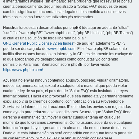
e intentaríamos avisarle, sin embargo sería prudente que los revisase por su
cuenta periódicamente. Seguir registrado a “Solax FAQ” después de esos
cambios significa que acuerda estar legalmente sometido a esos nuevos
términos tal como fueron actualizados y/o reformados.
Nuestros foros están desarrollados por phpBB (de aquí en adelante “ellos”,
“sus”, “software phpBB”, “www.phpbb.com”, “phpBB Limited”, “phpBB Teams”)
el cual es una solución de foros liberada bajo la “
GNU General Public License v2 en Ingles
” (de aquí en adelante “GPL”) y
puede ser descargada de
www.phpbb.com
. El software phpBB solamente
facilita discusiones basadas en Internet y la GPL estrictamente los excluye de
lo que aprobamos y/o desaprobamos como conductas y/o contenido
permisible. Para más información sobre phpBB, por favor visite:
https://www.phpbb.com/
.
Acuerda no enviar ningun contenido abusivo, obsceno, vulgar, difamatorio,
indecente, amenazante, sexual o cualquier otro material que pueda violar
cualquier ley de su país, el país donde “Solax FAQ” está instalado o Leyes
Internacionales. Hacer eso provocará que sea inmediata y permanentemente
expulsado y, si lo creemos oportuno, con notificación a su Proveedor de
Servicios de Internet. Las direcciones IP de todos los envíos son registradas
como ayuda para reforzar estas condiciones. Acuerda que “Solax FAQ” tiene
derecho a eliminar, editar, mover o cerrar cualquier tema en cualquier
momento que lo creamos conveniente. Como usuario acuerda que cualquier
información que haya ingresado será almacenada en una base de datos.
Dado que esta información no será compartida con ninguna tercera parte sin
su consentimiento, ni “Solax FAQ” ni phpBB podrán considerarse