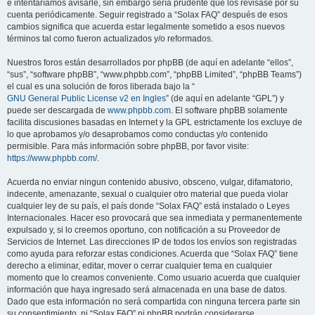
e intentaríamos avisarle, sin embargo sería prudente que los revisase por su
cuenta periódicamente. Seguir registrado a “Solax FAQ” después de esos
cambios significa que acuerda estar legalmente sometido a esos nuevos
términos tal como fueron actualizados y/o reformados.
Nuestros foros están desarrollados por phpBB (de aquí en adelante “ellos”,
“sus”, “software phpBB”, “www.phpbb.com”, “phpBB Limited”, “phpBB Teams”)
el cual es una solución de foros liberada bajo la “
GNU General Public License v2 en Ingles
” (de aquí en adelante “GPL”) y
puede ser descargada de
www.phpbb.com
. El software phpBB solamente
facilita discusiones basadas en Internet y la GPL estrictamente los excluye de
lo que aprobamos y/o desaprobamos como conductas y/o contenido
permisible. Para más información sobre phpBB, por favor visite:
https://www.phpbb.com/
.
Acuerda no enviar ningun contenido abusivo, obsceno, vulgar, difamatorio,
indecente, amenazante, sexual o cualquier otro material que pueda violar
cualquier ley de su país, el país donde “Solax FAQ” está instalado o Leyes
Internacionales. Hacer eso provocará que sea inmediata y permanentemente
expulsado y, si lo creemos oportuno, con notificación a su Proveedor de
Servicios de Internet. Las direcciones IP de todos los envíos son registradas
como ayuda para reforzar estas condiciones. Acuerda que “Solax FAQ” tiene
derecho a eliminar, editar, mover o cerrar cualquier tema en cualquier
momento que lo creamos conveniente. Como usuario acuerda que cualquier
información que haya ingresado será almacenada en una base de datos.
Dado que esta información no será compartida con ninguna tercera parte sin
su consentimiento, ni “Solax FAQ” ni phpBB podrán considerarse