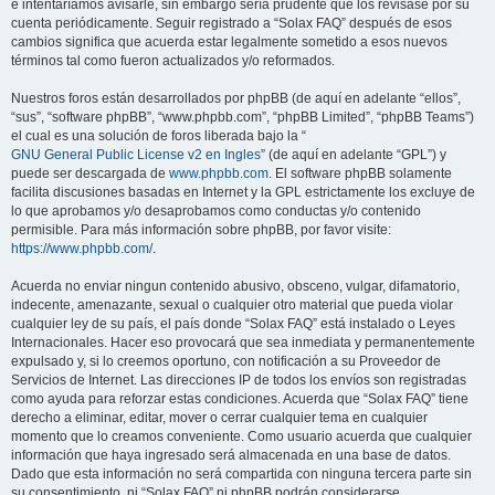
e intentaríamos avisarle, sin embargo sería prudente que los revisase por su
cuenta periódicamente. Seguir registrado a “Solax FAQ” después de esos
cambios significa que acuerda estar legalmente sometido a esos nuevos
términos tal como fueron actualizados y/o reformados.
Nuestros foros están desarrollados por phpBB (de aquí en adelante “ellos”,
“sus”, “software phpBB”, “www.phpbb.com”, “phpBB Limited”, “phpBB Teams”)
el cual es una solución de foros liberada bajo la “
GNU General Public License v2 en Ingles
” (de aquí en adelante “GPL”) y
puede ser descargada de
www.phpbb.com
. El software phpBB solamente
facilita discusiones basadas en Internet y la GPL estrictamente los excluye de
lo que aprobamos y/o desaprobamos como conductas y/o contenido
permisible. Para más información sobre phpBB, por favor visite:
https://www.phpbb.com/
.
Acuerda no enviar ningun contenido abusivo, obsceno, vulgar, difamatorio,
indecente, amenazante, sexual o cualquier otro material que pueda violar
cualquier ley de su país, el país donde “Solax FAQ” está instalado o Leyes
Internacionales. Hacer eso provocará que sea inmediata y permanentemente
expulsado y, si lo creemos oportuno, con notificación a su Proveedor de
Servicios de Internet. Las direcciones IP de todos los envíos son registradas
como ayuda para reforzar estas condiciones. Acuerda que “Solax FAQ” tiene
derecho a eliminar, editar, mover o cerrar cualquier tema en cualquier
momento que lo creamos conveniente. Como usuario acuerda que cualquier
información que haya ingresado será almacenada en una base de datos.
Dado que esta información no será compartida con ninguna tercera parte sin
su consentimiento, ni “Solax FAQ” ni phpBB podrán considerarse