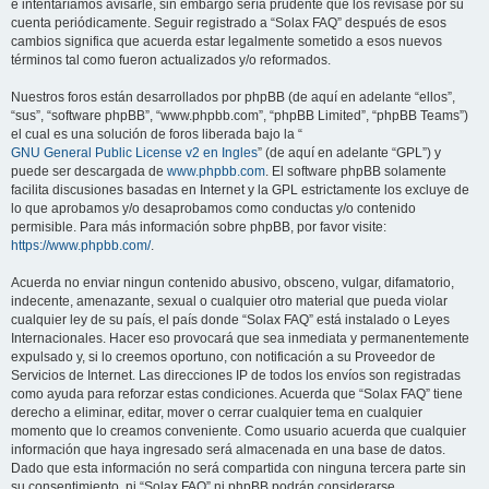
e intentaríamos avisarle, sin embargo sería prudente que los revisase por su
cuenta periódicamente. Seguir registrado a “Solax FAQ” después de esos
cambios significa que acuerda estar legalmente sometido a esos nuevos
términos tal como fueron actualizados y/o reformados.
Nuestros foros están desarrollados por phpBB (de aquí en adelante “ellos”,
“sus”, “software phpBB”, “www.phpbb.com”, “phpBB Limited”, “phpBB Teams”)
el cual es una solución de foros liberada bajo la “
GNU General Public License v2 en Ingles
” (de aquí en adelante “GPL”) y
puede ser descargada de
www.phpbb.com
. El software phpBB solamente
facilita discusiones basadas en Internet y la GPL estrictamente los excluye de
lo que aprobamos y/o desaprobamos como conductas y/o contenido
permisible. Para más información sobre phpBB, por favor visite:
https://www.phpbb.com/
.
Acuerda no enviar ningun contenido abusivo, obsceno, vulgar, difamatorio,
indecente, amenazante, sexual o cualquier otro material que pueda violar
cualquier ley de su país, el país donde “Solax FAQ” está instalado o Leyes
Internacionales. Hacer eso provocará que sea inmediata y permanentemente
expulsado y, si lo creemos oportuno, con notificación a su Proveedor de
Servicios de Internet. Las direcciones IP de todos los envíos son registradas
como ayuda para reforzar estas condiciones. Acuerda que “Solax FAQ” tiene
derecho a eliminar, editar, mover o cerrar cualquier tema en cualquier
momento que lo creamos conveniente. Como usuario acuerda que cualquier
información que haya ingresado será almacenada en una base de datos.
Dado que esta información no será compartida con ninguna tercera parte sin
su consentimiento, ni “Solax FAQ” ni phpBB podrán considerarse