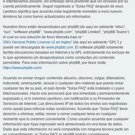
e intentaríamos avisarle, sin embargo sería prudente que los revisase por su
cuenta periódicamente. Seguir registrado a “Solax FAQ” después de esos
cambios significa que acuerda estar legalmente sometido a esos nuevos
términos tal como fueron actualizados y/o reformados.
Nuestros foros están desarrollados por phpBB (de aquí en adelante “ellos”,
“sus”, “software phpBB”, “www.phpbb.com”, “phpBB Limited”, “phpBB Teams”)
el cual es una solución de foros liberada bajo la “
GNU General Public License v2 en Ingles
” (de aquí en adelante “GPL”) y
puede ser descargada de
www.phpbb.com
. El software phpBB solamente
facilita discusiones basadas en Internet y la GPL estrictamente los excluye de
lo que aprobamos y/o desaprobamos como conductas y/o contenido
permisible. Para más información sobre phpBB, por favor visite:
https://www.phpbb.com/
.
Acuerda no enviar ningun contenido abusivo, obsceno, vulgar, difamatorio,
indecente, amenazante, sexual o cualquier otro material que pueda violar
cualquier ley de su país, el país donde “Solax FAQ” está instalado o Leyes
Internacionales. Hacer eso provocará que sea inmediata y permanentemente
expulsado y, si lo creemos oportuno, con notificación a su Proveedor de
Servicios de Internet. Las direcciones IP de todos los envíos son registradas
como ayuda para reforzar estas condiciones. Acuerda que “Solax FAQ” tiene
derecho a eliminar, editar, mover o cerrar cualquier tema en cualquier
momento que lo creamos conveniente. Como usuario acuerda que cualquier
información que haya ingresado será almacenada en una base de datos.
Dado que esta información no será compartida con ninguna tercera parte sin
su consentimiento, ni “Solax FAQ” ni phpBB podrán considerarse