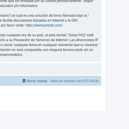
dente que los revisase por su cuenta periódicamente. Seguir
alizados y/o reformados.
ams”) el cual es una solución de foros liberada bajo la “
 facilita discusiones basadas en Internet y la GPL
or favor visite:
https://www.phpbb.com/
.
lar cualquier ley de su país, el país donde “Solax FAQ” está
ón a su Proveedor de Servicios de Internet. Las direcciones IP
er o cerrar cualquier tema en cualquier momento que lo creamos
ación no será compartida con ninguna tercera parte sin su
 comprometidos.
Borrar cookies
Todos los horarios son
UTC+02:00