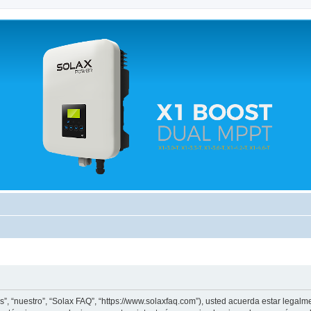
 relacionados.
s”, “nuestro”, “Solax FAQ”, “https://www.solaxfaq.com”), usted acuerda estar legalm