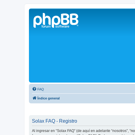
Solax FAQ
Lugar para intercambiar dudas sobre inversores solares Solax y temas
FAQ
Índice general
Solax FAQ - Registro
Al ingresar en “Solax FAQ” (de aquí en adelante “nosotros”, “no