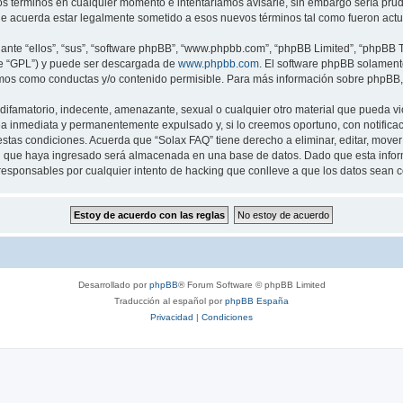
os términos en cualquier momento e intentaríamos avisarle, sin embargo sería pru
ue acuerda estar legalmente sometido a esos nuevos términos tal como fueron actu
nte “ellos”, “sus”, “software phpBB”, “www.phpbb.com”, “phpBB Limited”, “phpBB Te
te “GPL”) y puede ser descargada de
www.phpbb.com
. El software phpBB solamente
os como conductas y/o contenido permisible. Para más información sobre phpBB, p
ifamatorio, indecente, amenazante, sexual o cualquier otro material que pueda vio
a inmediata y permanentemente expulsado y, si lo creemos oportuno, con notificaci
estas condiciones. Acuerda que “Solax FAQ” tiene derecho a eliminar, editar, mov
 que haya ingresado será almacenada en una base de datos. Dado que esta inform
responsables por cualquier intento de hacking que conlleve a que los datos sean
Desarrollado por
phpBB
® Forum Software © phpBB Limited
Traducción al español por
phpBB España
Privacidad
|
Condiciones