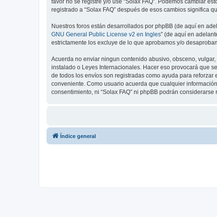
favor no se registre y/o use “Solax FAQ”. Podemos cambiar est
registrado a “Solax FAQ” después de esos cambios significa q
Nuestros foros están desarrollados por phpBB (de aquí en adela
GNU General Public License v2 en Ingles
” (de aquí en adelan
estrictamente los excluye de lo que aprobamos y/o desaprobam
Acuerda no enviar ningun contenido abusivo, obsceno, vulgar, d
instalado o Leyes Internacionales. Hacer eso provocará que se
de todos los envíos son registradas como ayuda para reforzar 
conveniente. Como usuario acuerda que cualquier información
consentimiento, ni “Solax FAQ” ni phpBB podrán considerarse 
Índice general