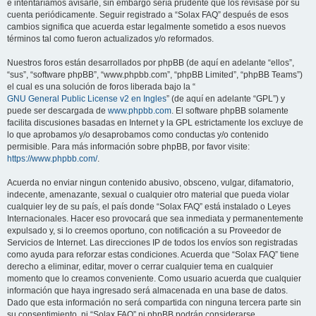
e intentaríamos avisarle, sin embargo sería prudente que los revisase por su
cuenta periódicamente. Seguir registrado a “Solax FAQ” después de esos
cambios significa que acuerda estar legalmente sometido a esos nuevos
términos tal como fueron actualizados y/o reformados.
Nuestros foros están desarrollados por phpBB (de aquí en adelante “ellos”,
“sus”, “software phpBB”, “www.phpbb.com”, “phpBB Limited”, “phpBB Teams”)
el cual es una solución de foros liberada bajo la “
GNU General Public License v2 en Ingles
” (de aquí en adelante “GPL”) y
puede ser descargada de
www.phpbb.com
. El software phpBB solamente
facilita discusiones basadas en Internet y la GPL estrictamente los excluye de
lo que aprobamos y/o desaprobamos como conductas y/o contenido
permisible. Para más información sobre phpBB, por favor visite:
https://www.phpbb.com/
.
Acuerda no enviar ningun contenido abusivo, obsceno, vulgar, difamatorio,
indecente, amenazante, sexual o cualquier otro material que pueda violar
cualquier ley de su país, el país donde “Solax FAQ” está instalado o Leyes
Internacionales. Hacer eso provocará que sea inmediata y permanentemente
expulsado y, si lo creemos oportuno, con notificación a su Proveedor de
Servicios de Internet. Las direcciones IP de todos los envíos son registradas
como ayuda para reforzar estas condiciones. Acuerda que “Solax FAQ” tiene
derecho a eliminar, editar, mover o cerrar cualquier tema en cualquier
momento que lo creamos conveniente. Como usuario acuerda que cualquier
información que haya ingresado será almacenada en una base de datos.
Dado que esta información no será compartida con ninguna tercera parte sin
su consentimiento, ni “Solax FAQ” ni phpBB podrán considerarse