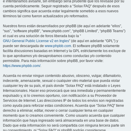
e intentaríamos avisarle, sin embargo sería prudente que los revisase por su
cuenta periódicamente. Seguir registrado a “Solax FAQ” después de esos
cambios significa que acuerda estar legalmente sometido a esos nuevos
términos tal como fueron actualizados y/o reformados.
Nuestros foros están desarrollados por phpBB (de aquí en adelante “ellos”,
“sus”, “software phpBB”, “www.phpbb.com”, “phpBB Limited”, “phpBB Teams”)
el cual es una solución de foros liberada bajo la “
GNU General Public License v2 en Ingles
” (de aquí en adelante “GPL”) y
puede ser descargada de
www.phpbb.com
. El software phpBB solamente
facilita discusiones basadas en Internet y la GPL estrictamente los excluye de
lo que aprobamos y/o desaprobamos como conductas y/o contenido
permisible. Para más información sobre phpBB, por favor visite:
https://www.phpbb.com/
.
Acuerda no enviar ningun contenido abusivo, obsceno, vulgar, difamatorio,
indecente, amenazante, sexual o cualquier otro material que pueda violar
cualquier ley de su país, el país donde “Solax FAQ” está instalado o Leyes
Internacionales. Hacer eso provocará que sea inmediata y permanentemente
expulsado y, si lo creemos oportuno, con notificación a su Proveedor de
Servicios de Internet. Las direcciones IP de todos los envíos son registradas
como ayuda para reforzar estas condiciones. Acuerda que “Solax FAQ” tiene
derecho a eliminar, editar, mover o cerrar cualquier tema en cualquier
momento que lo creamos conveniente. Como usuario acuerda que cualquier
información que haya ingresado será almacenada en una base de datos.
Dado que esta información no será compartida con ninguna tercera parte sin
su consentimiento, ni “Solax FAQ” ni phpBB podrán considerarse