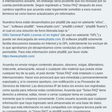
e intentaríamos avisarle, sin embargo sería prudente que los revisase por su
cuenta periódicamente. Seguir registrado a “Solax FAQ” después de esos
cambios significa que acuerda estar legalmente sometido a esos nuevos
términos tal como fueron actualizados y/o reformados.
Nuestros foros están desarrollados por phpBB (de aquí en adelante “ellos”,
“sus”, “software phpBB”, “www.phpbb.com”, “phpBB Limited”, “phpBB Teams”)
el cual es una solución de foros liberada bajo la “
GNU General Public License v2 en Ingles
” (de aquí en adelante “GPL”) y
puede ser descargada de
www.phpbb.com
. El software phpBB solamente
facilita discusiones basadas en Internet y la GPL estrictamente los excluye de
lo que aprobamos y/o desaprobamos como conductas y/o contenido
permisible. Para más información sobre phpBB, por favor visite:
https://www.phpbb.com/
.
Acuerda no enviar ningun contenido abusivo, obsceno, vulgar, difamatorio,
indecente, amenazante, sexual o cualquier otro material que pueda violar
cualquier ley de su país, el país donde “Solax FAQ” está instalado o Leyes
Internacionales. Hacer eso provocará que sea inmediata y permanentemente
expulsado y, si lo creemos oportuno, con notificación a su Proveedor de
Servicios de Internet. Las direcciones IP de todos los envíos son registradas
como ayuda para reforzar estas condiciones. Acuerda que “Solax FAQ” tiene
derecho a eliminar, editar, mover o cerrar cualquier tema en cualquier
momento que lo creamos conveniente. Como usuario acuerda que cualquier
información que haya ingresado será almacenada en una base de datos.
Dado que esta información no será compartida con ninguna tercera parte sin
su consentimiento, ni “Solax FAQ” ni phpBB podrán considerarse