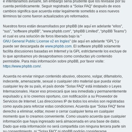
e intentaríamos avisarle, sin embargo sería prudente que los revisase por su
cuenta periódicamente. Seguir registrado a “Solax FAQ” después de esos
cambios significa que acuerda estar legalmente sometido a esos nuevos
términos tal como fueron actualizados y/o reformados.
Nuestros foros están desarrollados por phpBB (de aquí en adelante “ellos”,
“sus”, “software phpBB”, “www.phpbb.com”, “phpBB Limited”, “phpBB Teams”)
el cual es una solución de foros liberada bajo la “
GNU General Public License v2 en Ingles
” (de aquí en adelante “GPL”) y
puede ser descargada de
www.phpbb.com
. El software phpBB solamente
facilita discusiones basadas en Internet y la GPL estrictamente los excluye de
lo que aprobamos y/o desaprobamos como conductas y/o contenido
permisible. Para más información sobre phpBB, por favor visite:
https://www.phpbb.com/
.
Acuerda no enviar ningun contenido abusivo, obsceno, vulgar, difamatorio,
indecente, amenazante, sexual o cualquier otro material que pueda violar
cualquier ley de su país, el país donde “Solax FAQ” está instalado o Leyes
Internacionales. Hacer eso provocará que sea inmediata y permanentemente
expulsado y, si lo creemos oportuno, con notificación a su Proveedor de
Servicios de Internet. Las direcciones IP de todos los envíos son registradas
como ayuda para reforzar estas condiciones. Acuerda que “Solax FAQ” tiene
derecho a eliminar, editar, mover o cerrar cualquier tema en cualquier
momento que lo creamos conveniente. Como usuario acuerda que cualquier
información que haya ingresado será almacenada en una base de datos.
Dado que esta información no será compartida con ninguna tercera parte sin
su consentimiento, ni “Solax FAQ” ni phpBB podrán considerarse