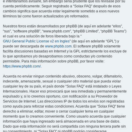
e intentaríamos avisarle, sin embargo sería prudente que los revisase por su
cuenta periódicamente. Seguir registrado a “Solax FAQ” después de esos
cambios significa que acuerda estar legalmente sometido a esos nuevos
términos tal como fueron actualizados y/o reformados.
Nuestros foros están desarrollados por phpBB (de aquí en adelante “ellos”,
“sus”, “software phpBB”, “www.phpbb.com”, “phpBB Limited”, “phpBB Teams”)
el cual es una solución de foros liberada bajo la “
GNU General Public License v2 en Ingles
” (de aquí en adelante “GPL”) y
puede ser descargada de
www.phpbb.com
. El software phpBB solamente
facilita discusiones basadas en Internet y la GPL estrictamente los excluye de
lo que aprobamos y/o desaprobamos como conductas y/o contenido
permisible. Para más información sobre phpBB, por favor visite:
https://www.phpbb.com/
.
Acuerda no enviar ningun contenido abusivo, obsceno, vulgar, difamatorio,
indecente, amenazante, sexual o cualquier otro material que pueda violar
cualquier ley de su país, el país donde “Solax FAQ” está instalado o Leyes
Internacionales. Hacer eso provocará que sea inmediata y permanentemente
expulsado y, si lo creemos oportuno, con notificación a su Proveedor de
Servicios de Internet. Las direcciones IP de todos los envíos son registradas
como ayuda para reforzar estas condiciones. Acuerda que “Solax FAQ” tiene
derecho a eliminar, editar, mover o cerrar cualquier tema en cualquier
momento que lo creamos conveniente. Como usuario acuerda que cualquier
información que haya ingresado será almacenada en una base de datos.
Dado que esta información no será compartida con ninguna tercera parte sin
su consentimiento, ni “Solax FAQ” ni phpBB podrán considerarse