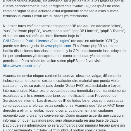
e intentaríamos avisarle, sin embargo sería prudente que los revisase por su
cuenta periódicamente. Seguir registrado a “Solax FAQ” después de esos
cambios significa que acuerda estar legalmente sometido a esos nuevos
términos tal como fueron actualizados y/o reformados.
Nuestros foros están desarrollados por phpBB (de aquí en adelante “ellos”,
“sus”, “software phpBB”, “www.phpbb.com”, “phpBB Limited”, “phpBB Teams”)
el cual es una solución de foros liberada bajo la “
GNU General Public License v2 en Ingles
” (de aquí en adelante “GPL”) y
puede ser descargada de
www.phpbb.com
. El software phpBB solamente
facilita discusiones basadas en Internet y la GPL estrictamente los excluye de
lo que aprobamos y/o desaprobamos como conductas y/o contenido
permisible. Para más información sobre phpBB, por favor visite:
https://www.phpbb.com/
.
Acuerda no enviar ningun contenido abusivo, obsceno, vulgar, difamatorio,
indecente, amenazante, sexual o cualquier otro material que pueda violar
cualquier ley de su país, el país donde “Solax FAQ” está instalado o Leyes
Internacionales. Hacer eso provocará que sea inmediata y permanentemente
expulsado y, si lo creemos oportuno, con notificación a su Proveedor de
Servicios de Internet. Las direcciones IP de todos los envíos son registradas
como ayuda para reforzar estas condiciones. Acuerda que “Solax FAQ” tiene
derecho a eliminar, editar, mover o cerrar cualquier tema en cualquier
momento que lo creamos conveniente. Como usuario acuerda que cualquier
información que haya ingresado será almacenada en una base de datos.
Dado que esta información no será compartida con ninguna tercera parte sin
su consentimiento, ni “Solax FAQ” ni phpBB podrán considerarse