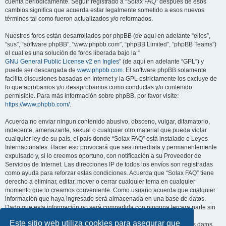
cuenta periódicamente. Seguir registrado a “Solax FAQ” después de esos
cambios significa que acuerda estar legalmente sometido a esos nuevos
términos tal como fueron actualizados y/o reformados.
Nuestros foros están desarrollados por phpBB (de aquí en adelante “ellos”,
“sus”, “software phpBB”, “www.phpbb.com”, “phpBB Limited”, “phpBB Teams”)
el cual es una solución de foros liberada bajo la “
GNU General Public License v2 en Ingles
” (de aquí en adelante “GPL”) y
puede ser descargada de
www.phpbb.com
. El software phpBB solamente
facilita discusiones basadas en Internet y la GPL estrictamente los excluye de
lo que aprobamos y/o desaprobamos como conductas y/o contenido
permisible. Para más información sobre phpBB, por favor visite:
https://www.phpbb.com/
.
Acuerda no enviar ningun contenido abusivo, obsceno, vulgar, difamatorio,
indecente, amenazante, sexual o cualquier otro material que pueda violar
cualquier ley de su país, el país donde “Solax FAQ” está instalado o Leyes
Internacionales. Hacer eso provocará que sea inmediata y permanentemente
expulsado y, si lo creemos oportuno, con notificación a su Proveedor de
Servicios de Internet. Las direcciones IP de todos los envíos son registradas
como ayuda para reforzar estas condiciones. Acuerda que “Solax FAQ” tiene
derecho a eliminar, editar, mover o cerrar cualquier tema en cualquier
momento que lo creamos conveniente. Como usuario acuerda que cualquier
información que haya ingresado será almacenada en una base de datos.
Dado que esta información no será compartida con ninguna tercera parte sin
su consentimiento, ni “Solax FAQ” ni phpBB podrán considerarse
Este sitio web utiliza cookies para asegurar que
responsables por cualquier intento de hacking que conlleve a que los datos