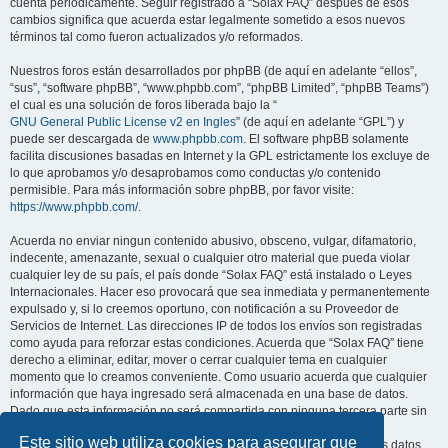
cuenta periódicamente. Seguir registrado a “Solax FAQ” después de esos
cambios significa que acuerda estar legalmente sometido a esos nuevos
términos tal como fueron actualizados y/o reformados.
Nuestros foros están desarrollados por phpBB (de aquí en adelante “ellos”,
“sus”, “software phpBB”, “www.phpbb.com”, “phpBB Limited”, “phpBB Teams”)
el cual es una solución de foros liberada bajo la “
GNU General Public License v2 en Ingles
” (de aquí en adelante “GPL”) y
puede ser descargada de
www.phpbb.com
. El software phpBB solamente
facilita discusiones basadas en Internet y la GPL estrictamente los excluye de
lo que aprobamos y/o desaprobamos como conductas y/o contenido
permisible. Para más información sobre phpBB, por favor visite:
https://www.phpbb.com/
.
Acuerda no enviar ningun contenido abusivo, obsceno, vulgar, difamatorio,
indecente, amenazante, sexual o cualquier otro material que pueda violar
cualquier ley de su país, el país donde “Solax FAQ” está instalado o Leyes
Internacionales. Hacer eso provocará que sea inmediata y permanentemente
expulsado y, si lo creemos oportuno, con notificación a su Proveedor de
Servicios de Internet. Las direcciones IP de todos los envíos son registradas
como ayuda para reforzar estas condiciones. Acuerda que “Solax FAQ” tiene
derecho a eliminar, editar, mover o cerrar cualquier tema en cualquier
momento que lo creamos conveniente. Como usuario acuerda que cualquier
información que haya ingresado será almacenada en una base de datos.
Dado que esta información no será compartida con ninguna tercera parte sin
su consentimiento, ni “Solax FAQ” ni phpBB podrán considerarse
Este sitio web utiliza cookies para asegurar que
responsables por cualquier intento de hacking que conlleve a que los datos