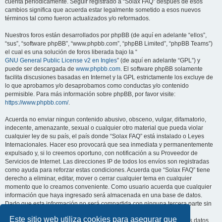
cuenta periódicamente. Seguir registrado a “Solax FAQ” después de esos
cambios significa que acuerda estar legalmente sometido a esos nuevos
términos tal como fueron actualizados y/o reformados.
Nuestros foros están desarrollados por phpBB (de aquí en adelante “ellos”,
“sus”, “software phpBB”, “www.phpbb.com”, “phpBB Limited”, “phpBB Teams”)
el cual es una solución de foros liberada bajo la “
GNU General Public License v2 en Ingles
” (de aquí en adelante “GPL”) y
puede ser descargada de
www.phpbb.com
. El software phpBB solamente
facilita discusiones basadas en Internet y la GPL estrictamente los excluye de
lo que aprobamos y/o desaprobamos como conductas y/o contenido
permisible. Para más información sobre phpBB, por favor visite:
https://www.phpbb.com/
.
Acuerda no enviar ningun contenido abusivo, obsceno, vulgar, difamatorio,
indecente, amenazante, sexual o cualquier otro material que pueda violar
cualquier ley de su país, el país donde “Solax FAQ” está instalado o Leyes
Internacionales. Hacer eso provocará que sea inmediata y permanentemente
expulsado y, si lo creemos oportuno, con notificación a su Proveedor de
Servicios de Internet. Las direcciones IP de todos los envíos son registradas
como ayuda para reforzar estas condiciones. Acuerda que “Solax FAQ” tiene
derecho a eliminar, editar, mover o cerrar cualquier tema en cualquier
momento que lo creamos conveniente. Como usuario acuerda que cualquier
información que haya ingresado será almacenada en una base de datos.
Dado que esta información no será compartida con ninguna tercera parte sin
su consentimiento, ni “Solax FAQ” ni phpBB podrán considerarse
Este sitio web utiliza cookies para asegurar que
responsables por cualquier intento de hacking que conlleve a que los datos