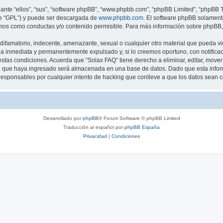
nte “ellos”, “sus”, “software phpBB”, “www.phpbb.com”, “phpBB Limited”, “phpBB Te
te “GPL”) y puede ser descargada de
www.phpbb.com
. El software phpBB solamente
os como conductas y/o contenido permisible. Para más información sobre phpBB, p
ifamatorio, indecente, amenazante, sexual o cualquier otro material que pueda vio
a inmediata y permanentemente expulsado y, si lo creemos oportuno, con notificaci
estas condiciones. Acuerda que “Solax FAQ” tiene derecho a eliminar, editar, mov
 que haya ingresado será almacenada en una base de datos. Dado que esta inform
responsables por cualquier intento de hacking que conlleve a que los datos sean
Desarrollado por
phpBB
® Forum Software © phpBB Limited
Traducción al español por
phpBB España
Privacidad
|
Condiciones