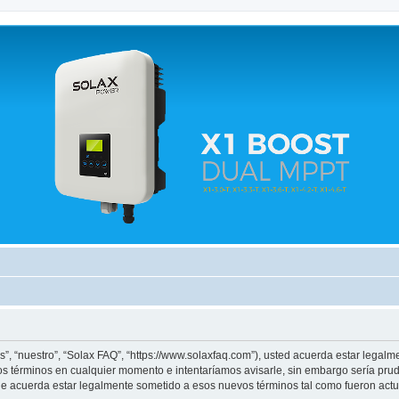
 relacionados.
s”, “nuestro”, “Solax FAQ”, “https://www.solaxfaq.com”), usted acuerda estar legalm
os términos en cualquier momento e intentaríamos avisarle, sin embargo sería pru
ue acuerda estar legalmente sometido a esos nuevos términos tal como fueron actu