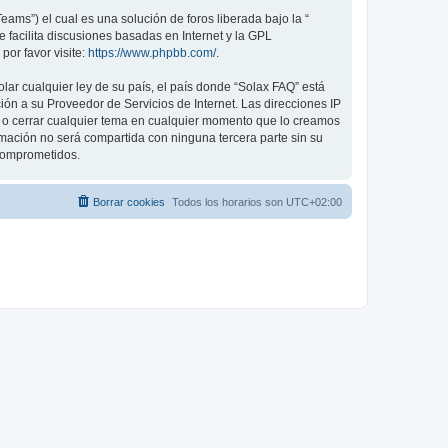
ams”) el cual es una solución de foros liberada bajo la “
 facilita discusiones basadas en Internet y la GPL
or favor visite:
https://www.phpbb.com/
.
lar cualquier ley de su país, el país donde “Solax FAQ” está
ón a su Proveedor de Servicios de Internet. Las direcciones IP
er o cerrar cualquier tema en cualquier momento que lo creamos
ación no será compartida con ninguna tercera parte sin su
 comprometidos.
Borrar cookies
Todos los horarios son
UTC+02:00