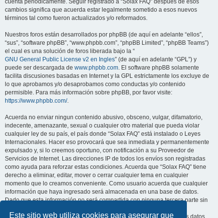
cuenta periódicamente. Seguir registrado a “Solax FAQ” después de esos
cambios significa que acuerda estar legalmente sometido a esos nuevos
términos tal como fueron actualizados y/o reformados.
Nuestros foros están desarrollados por phpBB (de aquí en adelante “ellos”,
“sus”, “software phpBB”, “www.phpbb.com”, “phpBB Limited”, “phpBB Teams”)
el cual es una solución de foros liberada bajo la “
GNU General Public License v2 en Ingles
” (de aquí en adelante “GPL”) y
puede ser descargada de
www.phpbb.com
. El software phpBB solamente
facilita discusiones basadas en Internet y la GPL estrictamente los excluye de
lo que aprobamos y/o desaprobamos como conductas y/o contenido
permisible. Para más información sobre phpBB, por favor visite:
https://www.phpbb.com/
.
Acuerda no enviar ningun contenido abusivo, obsceno, vulgar, difamatorio,
indecente, amenazante, sexual o cualquier otro material que pueda violar
cualquier ley de su país, el país donde “Solax FAQ” está instalado o Leyes
Internacionales. Hacer eso provocará que sea inmediata y permanentemente
expulsado y, si lo creemos oportuno, con notificación a su Proveedor de
Servicios de Internet. Las direcciones IP de todos los envíos son registradas
como ayuda para reforzar estas condiciones. Acuerda que “Solax FAQ” tiene
derecho a eliminar, editar, mover o cerrar cualquier tema en cualquier
momento que lo creamos conveniente. Como usuario acuerda que cualquier
información que haya ingresado será almacenada en una base de datos.
Dado que esta información no será compartida con ninguna tercera parte sin
su consentimiento, ni “Solax FAQ” ni phpBB podrán considerarse
Este sitio web utiliza cookies para asegurar que
responsables por cualquier intento de hacking que conlleve a que los datos