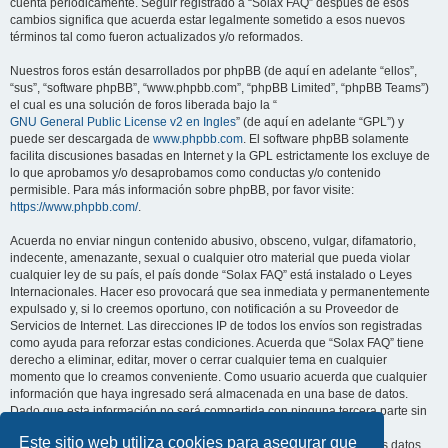
cuenta periódicamente. Seguir registrado a “Solax FAQ” después de esos
cambios significa que acuerda estar legalmente sometido a esos nuevos
términos tal como fueron actualizados y/o reformados.
Nuestros foros están desarrollados por phpBB (de aquí en adelante “ellos”,
“sus”, “software phpBB”, “www.phpbb.com”, “phpBB Limited”, “phpBB Teams”)
el cual es una solución de foros liberada bajo la “
GNU General Public License v2 en Ingles
” (de aquí en adelante “GPL”) y
puede ser descargada de
www.phpbb.com
. El software phpBB solamente
facilita discusiones basadas en Internet y la GPL estrictamente los excluye de
lo que aprobamos y/o desaprobamos como conductas y/o contenido
permisible. Para más información sobre phpBB, por favor visite:
https://www.phpbb.com/
.
Acuerda no enviar ningun contenido abusivo, obsceno, vulgar, difamatorio,
indecente, amenazante, sexual o cualquier otro material que pueda violar
cualquier ley de su país, el país donde “Solax FAQ” está instalado o Leyes
Internacionales. Hacer eso provocará que sea inmediata y permanentemente
expulsado y, si lo creemos oportuno, con notificación a su Proveedor de
Servicios de Internet. Las direcciones IP de todos los envíos son registradas
como ayuda para reforzar estas condiciones. Acuerda que “Solax FAQ” tiene
derecho a eliminar, editar, mover o cerrar cualquier tema en cualquier
momento que lo creamos conveniente. Como usuario acuerda que cualquier
información que haya ingresado será almacenada en una base de datos.
Dado que esta información no será compartida con ninguna tercera parte sin
su consentimiento, ni “Solax FAQ” ni phpBB podrán considerarse
Este sitio web utiliza cookies para asegurar que
responsables por cualquier intento de hacking que conlleve a que los datos