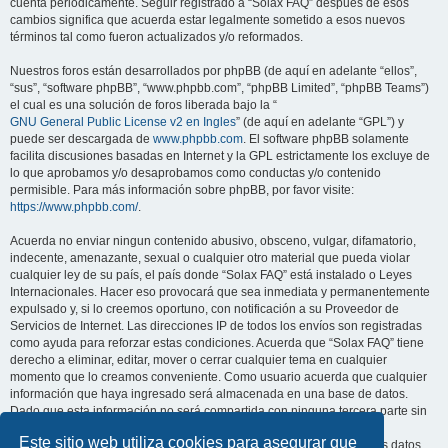
cuenta periódicamente. Seguir registrado a “Solax FAQ” después de esos
cambios significa que acuerda estar legalmente sometido a esos nuevos
términos tal como fueron actualizados y/o reformados.
Nuestros foros están desarrollados por phpBB (de aquí en adelante “ellos”,
“sus”, “software phpBB”, “www.phpbb.com”, “phpBB Limited”, “phpBB Teams”)
el cual es una solución de foros liberada bajo la “
GNU General Public License v2 en Ingles
” (de aquí en adelante “GPL”) y
puede ser descargada de
www.phpbb.com
. El software phpBB solamente
facilita discusiones basadas en Internet y la GPL estrictamente los excluye de
lo que aprobamos y/o desaprobamos como conductas y/o contenido
permisible. Para más información sobre phpBB, por favor visite:
https://www.phpbb.com/
.
Acuerda no enviar ningun contenido abusivo, obsceno, vulgar, difamatorio,
indecente, amenazante, sexual o cualquier otro material que pueda violar
cualquier ley de su país, el país donde “Solax FAQ” está instalado o Leyes
Internacionales. Hacer eso provocará que sea inmediata y permanentemente
expulsado y, si lo creemos oportuno, con notificación a su Proveedor de
Servicios de Internet. Las direcciones IP de todos los envíos son registradas
como ayuda para reforzar estas condiciones. Acuerda que “Solax FAQ” tiene
derecho a eliminar, editar, mover o cerrar cualquier tema en cualquier
momento que lo creamos conveniente. Como usuario acuerda que cualquier
información que haya ingresado será almacenada en una base de datos.
Dado que esta información no será compartida con ninguna tercera parte sin
su consentimiento, ni “Solax FAQ” ni phpBB podrán considerarse
Este sitio web utiliza cookies para asegurar que
responsables por cualquier intento de hacking que conlleve a que los datos