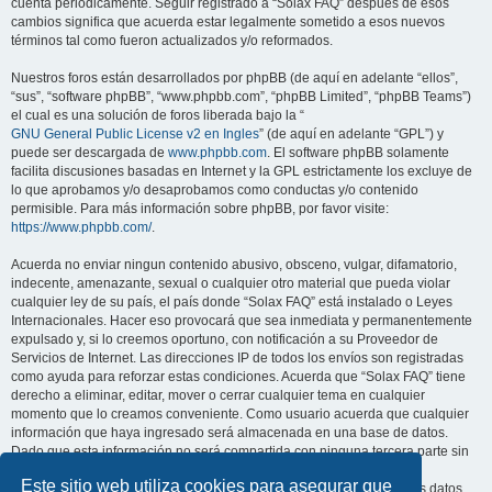
cuenta periódicamente. Seguir registrado a “Solax FAQ” después de esos
cambios significa que acuerda estar legalmente sometido a esos nuevos
términos tal como fueron actualizados y/o reformados.
Nuestros foros están desarrollados por phpBB (de aquí en adelante “ellos”,
“sus”, “software phpBB”, “www.phpbb.com”, “phpBB Limited”, “phpBB Teams”)
el cual es una solución de foros liberada bajo la “
GNU General Public License v2 en Ingles
” (de aquí en adelante “GPL”) y
puede ser descargada de
www.phpbb.com
. El software phpBB solamente
facilita discusiones basadas en Internet y la GPL estrictamente los excluye de
lo que aprobamos y/o desaprobamos como conductas y/o contenido
permisible. Para más información sobre phpBB, por favor visite:
https://www.phpbb.com/
.
Acuerda no enviar ningun contenido abusivo, obsceno, vulgar, difamatorio,
indecente, amenazante, sexual o cualquier otro material que pueda violar
cualquier ley de su país, el país donde “Solax FAQ” está instalado o Leyes
Internacionales. Hacer eso provocará que sea inmediata y permanentemente
expulsado y, si lo creemos oportuno, con notificación a su Proveedor de
Servicios de Internet. Las direcciones IP de todos los envíos son registradas
como ayuda para reforzar estas condiciones. Acuerda que “Solax FAQ” tiene
derecho a eliminar, editar, mover o cerrar cualquier tema en cualquier
momento que lo creamos conveniente. Como usuario acuerda que cualquier
información que haya ingresado será almacenada en una base de datos.
Dado que esta información no será compartida con ninguna tercera parte sin
su consentimiento, ni “Solax FAQ” ni phpBB podrán considerarse
Este sitio web utiliza cookies para asegurar que
responsables por cualquier intento de hacking que conlleve a que los datos