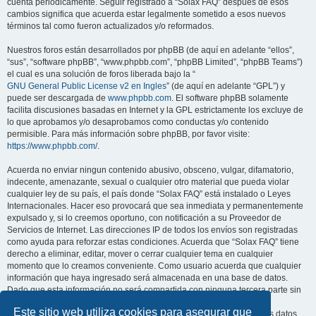
cuenta periódicamente. Seguir registrado a “Solax FAQ” después de esos
cambios significa que acuerda estar legalmente sometido a esos nuevos
términos tal como fueron actualizados y/o reformados.
Nuestros foros están desarrollados por phpBB (de aquí en adelante “ellos”,
“sus”, “software phpBB”, “www.phpbb.com”, “phpBB Limited”, “phpBB Teams”)
el cual es una solución de foros liberada bajo la “
GNU General Public License v2 en Ingles
” (de aquí en adelante “GPL”) y
puede ser descargada de
www.phpbb.com
. El software phpBB solamente
facilita discusiones basadas en Internet y la GPL estrictamente los excluye de
lo que aprobamos y/o desaprobamos como conductas y/o contenido
permisible. Para más información sobre phpBB, por favor visite:
https://www.phpbb.com/
.
Acuerda no enviar ningun contenido abusivo, obsceno, vulgar, difamatorio,
indecente, amenazante, sexual o cualquier otro material que pueda violar
cualquier ley de su país, el país donde “Solax FAQ” está instalado o Leyes
Internacionales. Hacer eso provocará que sea inmediata y permanentemente
expulsado y, si lo creemos oportuno, con notificación a su Proveedor de
Servicios de Internet. Las direcciones IP de todos los envíos son registradas
como ayuda para reforzar estas condiciones. Acuerda que “Solax FAQ” tiene
derecho a eliminar, editar, mover o cerrar cualquier tema en cualquier
momento que lo creamos conveniente. Como usuario acuerda que cualquier
información que haya ingresado será almacenada en una base de datos.
Dado que esta información no será compartida con ninguna tercera parte sin
su consentimiento, ni “Solax FAQ” ni phpBB podrán considerarse
Este sitio web utiliza cookies para asegurar que
responsables por cualquier intento de hacking que conlleve a que los datos