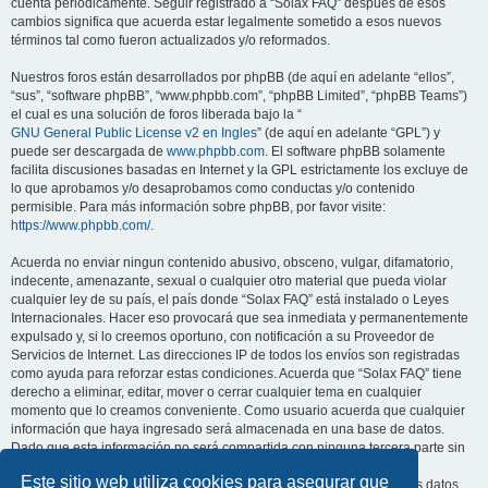
cuenta periódicamente. Seguir registrado a “Solax FAQ” después de esos
cambios significa que acuerda estar legalmente sometido a esos nuevos
términos tal como fueron actualizados y/o reformados.
Nuestros foros están desarrollados por phpBB (de aquí en adelante “ellos”,
“sus”, “software phpBB”, “www.phpbb.com”, “phpBB Limited”, “phpBB Teams”)
el cual es una solución de foros liberada bajo la “
GNU General Public License v2 en Ingles
” (de aquí en adelante “GPL”) y
puede ser descargada de
www.phpbb.com
. El software phpBB solamente
facilita discusiones basadas en Internet y la GPL estrictamente los excluye de
lo que aprobamos y/o desaprobamos como conductas y/o contenido
permisible. Para más información sobre phpBB, por favor visite:
https://www.phpbb.com/
.
Acuerda no enviar ningun contenido abusivo, obsceno, vulgar, difamatorio,
indecente, amenazante, sexual o cualquier otro material que pueda violar
cualquier ley de su país, el país donde “Solax FAQ” está instalado o Leyes
Internacionales. Hacer eso provocará que sea inmediata y permanentemente
expulsado y, si lo creemos oportuno, con notificación a su Proveedor de
Servicios de Internet. Las direcciones IP de todos los envíos son registradas
como ayuda para reforzar estas condiciones. Acuerda que “Solax FAQ” tiene
derecho a eliminar, editar, mover o cerrar cualquier tema en cualquier
momento que lo creamos conveniente. Como usuario acuerda que cualquier
información que haya ingresado será almacenada en una base de datos.
Dado que esta información no será compartida con ninguna tercera parte sin
su consentimiento, ni “Solax FAQ” ni phpBB podrán considerarse
Este sitio web utiliza cookies para asegurar que
responsables por cualquier intento de hacking que conlleve a que los datos