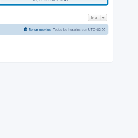
Mar, 27 Oct 2020, 20:45
r
ú
l
t
Ir a
i
m
o
m
Borrar cookies
Todos los horarios son
UTC+02:00
e
n
s
a
j
e