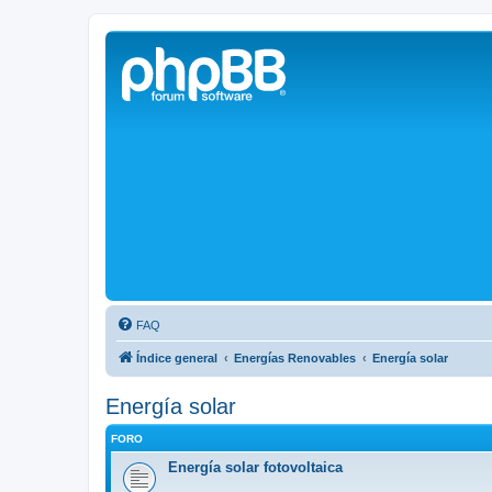
Solax FAQ
Lugar para intercambiar dudas sobre inversores solares Solax y temas
FAQ
Índice general
Energías Renovables
Energía solar
Energía solar
FORO
Energía solar fotovoltaica