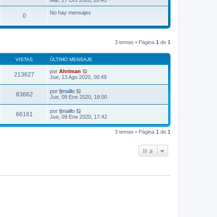
Mar, 27 Oct 2020, 20:45
r
ú
No hay mensajes
0
l
t
i
m
o
3 temas • Página
1
de
1
m
e
n
VISTAS
ÚLTIMO MENSAJE
s
a
por
Ahriman
213627
j
Jue, 13 Ago 2020, 00:49
e
por
fjmaillo
83662
Jue, 09 Ene 2020, 18:00
por
fjmaillo
66161
Jue, 09 Ene 2020, 17:42
3 temas • Página
1
de
1
Ir a