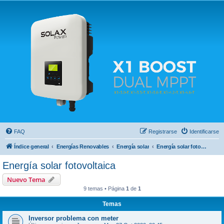
Solax FAQ
Lugar para intercambiar dudas sobre inversores solares Solax y temas relacionados.
FAQ
Registrarse
Identificarse
Índice general
Energías Renovables
Energía solar
Energía solar fotovoltaica
Energía solar fotovoltaica
Nuevo Tema
9 temas • Página
1
de
1
Temas
Inversor problema con meter