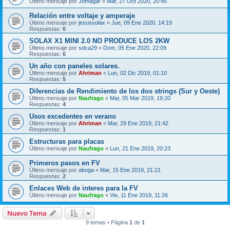
Último mensaje por
Jomagar
«
Mar, 27 Oct 2020, 20:45
Relación entre voltaje y amperaje
Último mensaje por
jesussolax
«
Jue, 09 Ene 2020, 14:19
Respuestas:
6
SOLAX X1 MINI 2.0 NO PRODUCE LOS 2KW
Último mensaje por
sdca29
«
Dom, 05 Ene 2020, 22:09
Respuestas:
6
Un año con paneles solares.
Último mensaje por
Ahriman
«
Lun, 02 Dic 2019, 01:10
Respuestas:
5
Diferencias de Rendimiento de los dos strings (Sur y Oeste)
Último mensaje por
Naufrago
«
Mar, 05 Mar 2019, 19:20
Respuestas:
4
Usos excedentes en verano
Último mensaje por
Ahriman
«
Mar, 29 Ene 2019, 21:42
Respuestas:
1
Estructuras para placas
Último mensaje por
Naufrago
«
Lun, 21 Ene 2019, 20:23
Primeros pasos en FV
Último mensaje por
aboga
«
Mar, 15 Ene 2019, 21:21
Respuestas:
2
Enlaces Web de interes para la FV
Último mensaje por
Naufrago
«
Vie, 11 Ene 2019, 11:26
Nuevo Tema
9 temas • Página
1
de
1