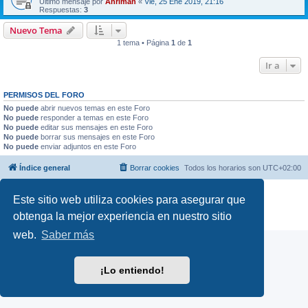
Último mensaje por
Ahriman
«
Vie, 25 Ene 2019, 21:16
Respuestas:
3
Nuevo Tema
1 tema • Página
1
de
1
Ir a
PERMISOS DEL FORO
No puede
abrir nuevos temas en este Foro
No puede
responder a temas en este Foro
No puede
editar sus mensajes en este Foro
No puede
borrar sus mensajes en este Foro
No puede
enviar adjuntos en este Foro
Índice general
Borrar cookies
Todos los horarios son
UTC+02:00
Desarrollado por
phpBB
® Forum Software © phpBB Limited
Este sitio web utiliza cookies para asegurar que
Traducción al español por
phpBB España
obtenga la mejor experiencia en nuestro sitio
Privacidad
|
Condiciones
web.
Saber más
¡Lo entiendo!