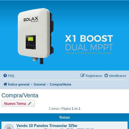
Solax FAQ
Lugar para intercambiar dudas sobre inversores solares Solax y temas relacionados.
FAQ
Registrarse
Identificarse
Índice general
General
Compra/Venta
Compra/Venta
Nuevo Tema
1 tema • Página
1
de
1
Temas
Vendo 10 Paneles Trinasolar 325w