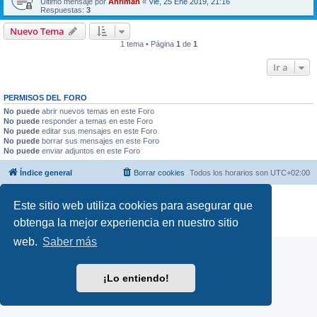
Último mensaje por
Ahriman
«
Vie, 25 Ene 2019, 21:16
Respuestas:
3
Nuevo Tema
1 tema • Página
1
de
1
Ir a
PERMISOS DEL FORO
No puede
abrir nuevos temas en este Foro
No puede
responder a temas en este Foro
No puede
editar sus mensajes en este Foro
No puede
borrar sus mensajes en este Foro
No puede
enviar adjuntos en este Foro
Índice general
Borrar cookies
Todos los horarios son
UTC+02:00
Desarrollado por
phpBB
® Forum Software © phpBB Limited
Este sitio web utiliza cookies para asegurar que
Traducción al español por
phpBB España
obtenga la mejor experiencia en nuestro sitio
Privacidad
|
Condiciones
web.
Saber más
¡Lo entiendo!