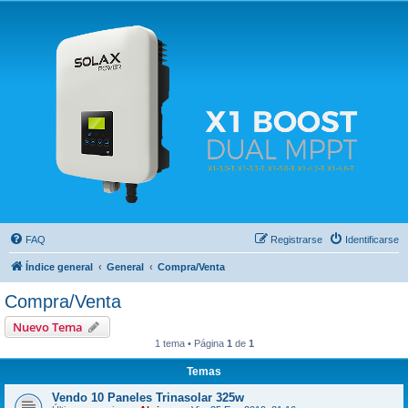
Solax FAQ
Lugar para intercambiar dudas sobre inversores solares Solax y temas relacionados.
FAQ
Registrarse
Identificarse
Índice general
General
Compra/Venta
Compra/Venta
Nuevo Tema
1 tema • Página
1
de
1
Temas
Vendo 10 Paneles Trinasolar 325w