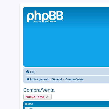
Solax FAQ
Lugar para intercambiar dudas sobre inversores solares Solax y temas
FAQ
Índice general
General
Compra/Venta
Compra/Venta
Nuevo Tema
TEMAS