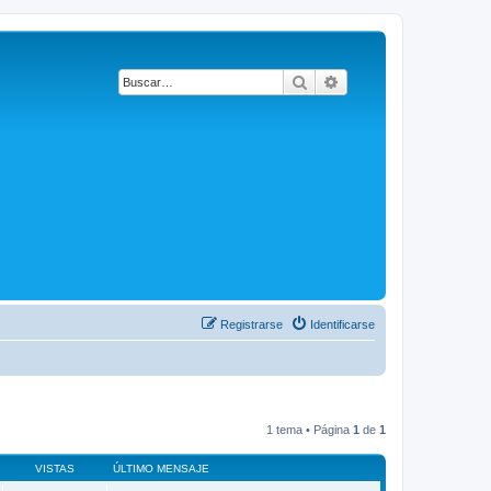
Buscar
Búsqueda avanzada
Registrarse
Identificarse
1 tema • Página
1
de
1
VISTAS
ÚLTIMO MENSAJE