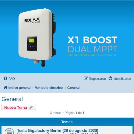
Solax FAQ
Lugar para intercambiar dudas sobre inversores solares Solax y temas relacionados.
FAQ
Registrarse
Identificarse
Índice general
Vehículo eléctrico
General
General
Nuevo Tema
3 temas • Página
1
de
1
Temas
Tesla Gigafactory Berlin (29 de agosto 2020)