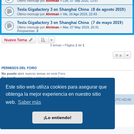
Último mensaje por
Ahriman
«
Lun, 07 Sep 2020, 13:57
Tesla Gigafactory 3 en Shanghai China（8 de agosto 2019）
Último mensaje por
Ahriman
«
Vie, 16 Ago 2019, 22:43
Tesla Gigafactory 3 en Shanghai China（7 de mayo 2019）
Último mensaje por
Ahriman
«
Mar, 07 May 2019, 20:31
Respuestas:
2
Nuevo Tema
3 temas • Página
1
de
1
Ir a
PERMISOS DEL FORO
No puede
abrir nuevos temas en este Foro
No puede
responder a temas en este Foro
No puede
editar sus mensajes en este Foro
Este sitio web utiliza cookies para asegurar que
No puede
borrar sus mensajes en este Foro
No puede
enviar adjuntos en este Foro
obtenga la mejor experiencia en nuestro sitio
Índice general
Borrar cookies
Todos los horarios son
UTC+02:00
web.
Saber más
Desarrollado por
phpBB
® Forum Software © phpBB Limited
Traducción al español por
phpBB España
¡Lo entiendo!
Privacidad
|
Condiciones