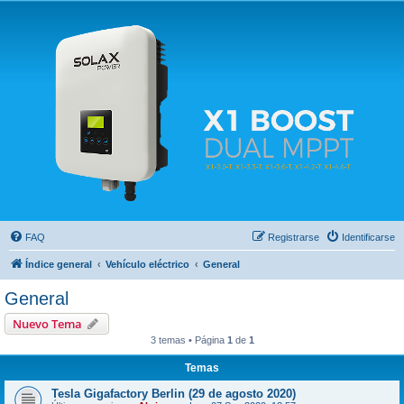
Solax FAQ
Lugar para intercambiar dudas sobre inversores solares Solax y temas relacionados.
FAQ
Registrarse
Identificarse
Índice general
Vehículo eléctrico
General
General
Nuevo Tema
3 temas • Página
1
de
1
Temas
Tesla Gigafactory Berlin (29 de agosto 2020)