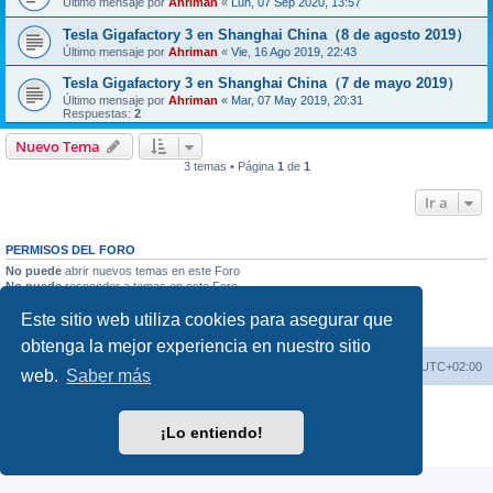
Último mensaje por
Ahriman
«
Lun, 07 Sep 2020, 13:57
Tesla Gigafactory 3 en Shanghai China（8 de agosto 2019）
Último mensaje por
Ahriman
«
Vie, 16 Ago 2019, 22:43
Tesla Gigafactory 3 en Shanghai China（7 de mayo 2019）
Último mensaje por
Ahriman
«
Mar, 07 May 2019, 20:31
Respuestas:
2
Nuevo Tema
3 temas • Página
1
de
1
Ir a
PERMISOS DEL FORO
No puede
abrir nuevos temas en este Foro
No puede
responder a temas en este Foro
No puede
editar sus mensajes en este Foro
Este sitio web utiliza cookies para asegurar que
No puede
borrar sus mensajes en este Foro
No puede
enviar adjuntos en este Foro
obtenga la mejor experiencia en nuestro sitio
Índice general
Borrar cookies
Todos los horarios son
UTC+02:00
web.
Saber más
Desarrollado por
phpBB
® Forum Software © phpBB Limited
Traducción al español por
phpBB España
¡Lo entiendo!
Privacidad
|
Condiciones