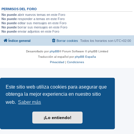
PERMISOS DEL FORO
No puede
abrir nuevos temas en este Foro
No puede
responder a temas en este Foro
No puede
editar sus mensajes en este Foro
No puede
borrar sus mensajes en este Foro
No puede
enviar adjuntos en este Foro
Índice general
Borrar cookies
Todos los horarios son
UTC+02:00
Desarrollado por
phpBB
® Forum Software © phpBB Limited
Traducción al español por
phpBB España
Privacidad
|
Condiciones
Este sitio web utiliza cookies para asegurar que
obtenga la mejor experiencia en nuestro sitio
web.
Saber más
¡Lo entiendo!