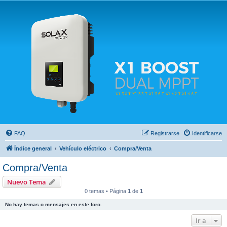
Solax FAQ
Lugar para intercambiar dudas sobre inversores solares Solax y temas relacionados.
FAQ
Registrarse
Identificarse
Índice general
Vehículo eléctrico
Compra/Venta
Compra/Venta
Nuevo Tema
0 temas • Página
1
de
1
No hay temas o mensajes en este foro.
Ir a