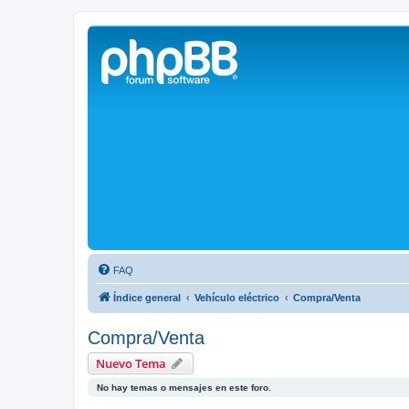
Solax FAQ
Lugar para intercambiar dudas sobre inversores solares Solax y temas
FAQ
Índice general
Vehículo eléctrico
Compra/Venta
Compra/Venta
Nuevo Tema
No hay temas o mensajes en este foro.