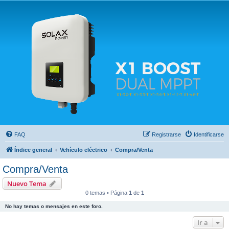
Solax FAQ
Lugar para intercambiar dudas sobre inversores solares Solax y temas relacionados.
FAQ
Registrarse
Identificarse
Índice general
Vehículo eléctrico
Compra/Venta
Compra/Venta
Nuevo Tema
0 temas • Página
1
de
1
No hay temas o mensajes en este foro.
Ir a