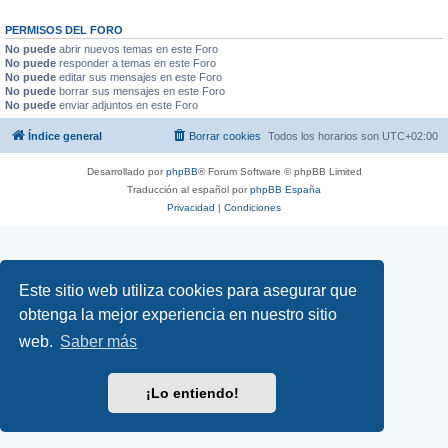
PERMISOS DEL FORO
No puede
abrir nuevos temas en este Foro
No puede
responder a temas en este Foro
No puede
editar sus mensajes en este Foro
No puede
borrar sus mensajes en este Foro
No puede
enviar adjuntos en este Foro
Índice general
Borrar cookies
Todos los horarios son
UTC+02:00
Desarrollado por
phpBB
® Forum Software © phpBB Limited
Traducción al español por
phpBB España
Privacidad
|
Condiciones
Este sitio web utiliza cookies para asegurar que
obtenga la mejor experiencia en nuestro sitio
web.
Saber más
¡Lo entiendo!