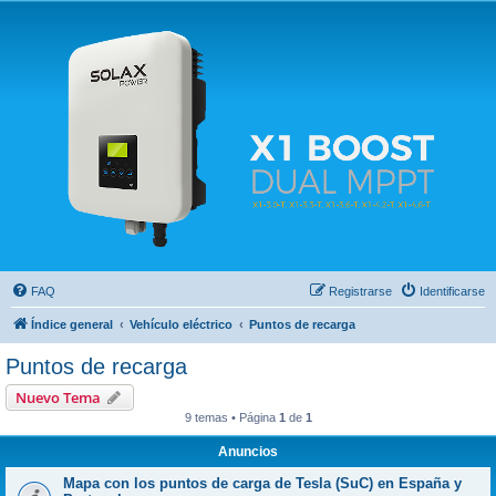
Solax FAQ
Lugar para intercambiar dudas sobre inversores solares Solax y temas relacionados.
FAQ
Registrarse
Identificarse
Índice general
Vehículo eléctrico
Puntos de recarga
Puntos de recarga
Nuevo Tema
9 temas • Página
1
de
1
Anuncios
Mapa con los puntos de carga de Tesla (SuC) en España y