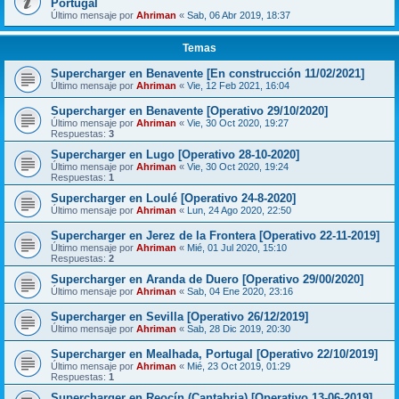
Portugal
Último mensaje por
Ahriman
«
Sab, 06 Abr 2019, 18:37
Temas
Supercharger en Benavente [En construcción 11/02/2021]
Último mensaje por
Ahriman
«
Vie, 12 Feb 2021, 16:04
Supercharger en Benavente [Operativo 29/10/2020]
Último mensaje por
Ahriman
«
Vie, 30 Oct 2020, 19:27
Respuestas:
3
Supercharger en Lugo [Operativo 28-10-2020]
Último mensaje por
Ahriman
«
Vie, 30 Oct 2020, 19:24
Respuestas:
1
Supercharger en Loulé [Operativo 24-8-2020]
Último mensaje por
Ahriman
«
Lun, 24 Ago 2020, 22:50
Supercharger en Jerez de la Frontera [Operativo 22-11-2019]
Último mensaje por
Ahriman
«
Mié, 01 Jul 2020, 15:10
Respuestas:
2
Supercharger en Aranda de Duero [Operativo 29/00/2020]
Último mensaje por
Ahriman
«
Sab, 04 Ene 2020, 23:16
Supercharger en Sevilla [Operativo 26/12/2019]
Último mensaje por
Ahriman
«
Sab, 28 Dic 2019, 20:30
Supercharger en Mealhada, Portugal [Operativo 22/10/2019]
Último mensaje por
Ahriman
«
Mié, 23 Oct 2019, 01:29
Respuestas:
1
Supercharger en Reocín (Cantabria) [Operativo 13-06-2019]