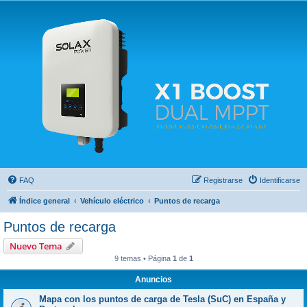
Solax FAQ
Lugar para intercambiar dudas sobre inversores solares Solax y temas relacionados.
FAQ
Registrarse
Identificarse
Índice general
Vehículo eléctrico
Puntos de recarga
Puntos de recarga
Nuevo Tema
9 temas • Página
1
de
1
Anuncios
Mapa con los puntos de carga de Tesla (SuC) en España y