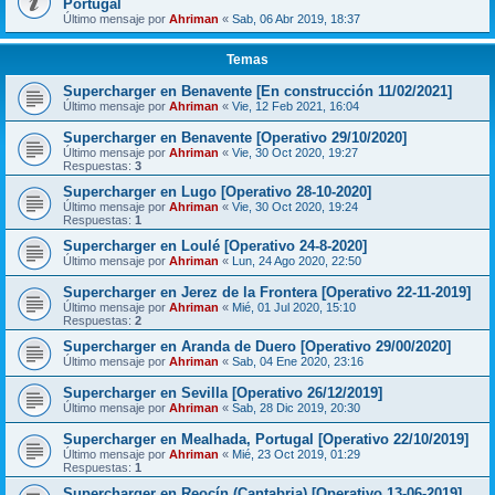
Portugal
Último mensaje por
Ahriman
«
Sab, 06 Abr 2019, 18:37
Temas
Supercharger en Benavente [En construcción 11/02/2021]
Último mensaje por
Ahriman
«
Vie, 12 Feb 2021, 16:04
Supercharger en Benavente [Operativo 29/10/2020]
Último mensaje por
Ahriman
«
Vie, 30 Oct 2020, 19:27
Respuestas:
3
Supercharger en Lugo [Operativo 28-10-2020]
Último mensaje por
Ahriman
«
Vie, 30 Oct 2020, 19:24
Respuestas:
1
Supercharger en Loulé [Operativo 24-8-2020]
Último mensaje por
Ahriman
«
Lun, 24 Ago 2020, 22:50
Supercharger en Jerez de la Frontera [Operativo 22-11-2019]
Último mensaje por
Ahriman
«
Mié, 01 Jul 2020, 15:10
Respuestas:
2
Supercharger en Aranda de Duero [Operativo 29/00/2020]
Último mensaje por
Ahriman
«
Sab, 04 Ene 2020, 23:16
Supercharger en Sevilla [Operativo 26/12/2019]
Último mensaje por
Ahriman
«
Sab, 28 Dic 2019, 20:30
Supercharger en Mealhada, Portugal [Operativo 22/10/2019]
Último mensaje por
Ahriman
«
Mié, 23 Oct 2019, 01:29
Respuestas:
1
Supercharger en Reocín (Cantabria) [Operativo 13-06-2019]