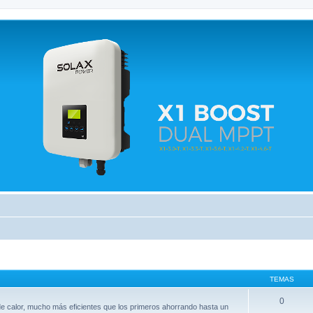
 relacionados.
TEMAS
0
e calor, mucho más eficientes que los primeros ahorrando hasta un