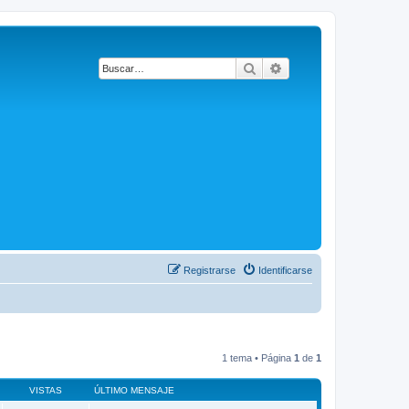
Buscar
Búsqueda avanzada
Registrarse
Identificarse
1 tema • Página
1
de
1
VISTAS
ÚLTIMO MENSAJE