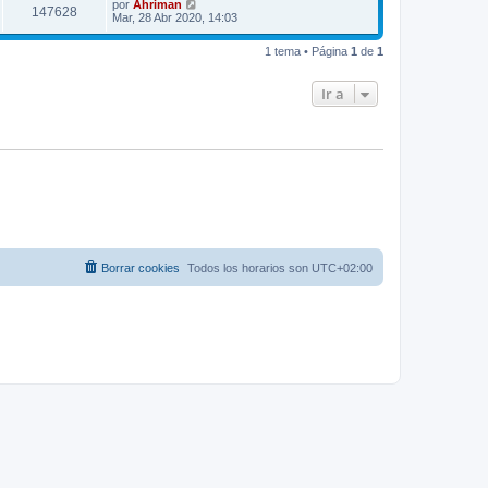
por
Ahriman
147628
Mar, 28 Abr 2020, 14:03
1 tema • Página
1
de
1
Ir a
Borrar cookies
Todos los horarios son
UTC+02:00