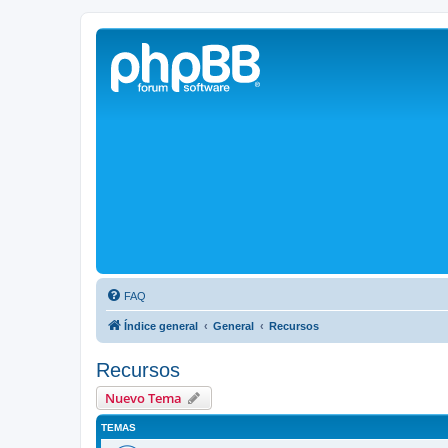
Solax FAQ
Lugar para intercambiar dudas sobre inversores solares Solax y temas
FAQ
Índice general
General
Recursos
Recursos
Nuevo Tema
TEMAS