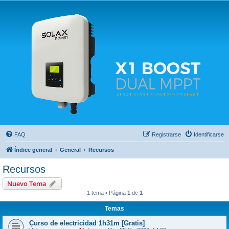
Solax FAQ
Lugar para intercambiar dudas sobre inversores solares Solax y temas relacionados.
FAQ
Registrarse
Identificarse
Índice general
General
Recursos
Recursos
Nuevo Tema
1 tema • Página
1
de
1
Temas
Curso de electricidad 1h31m [Gratis]