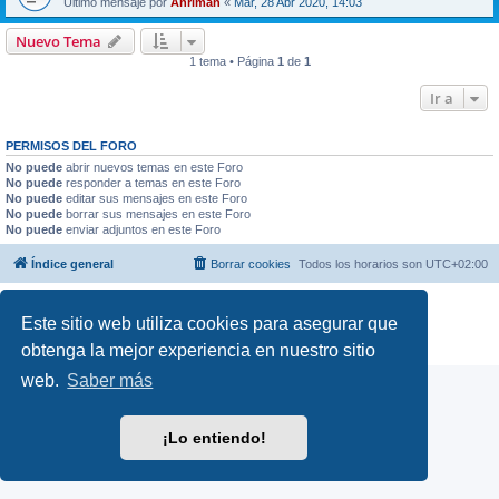
Último mensaje por
Ahriman
«
Mar, 28 Abr 2020, 14:03
Nuevo Tema
1 tema • Página
1
de
1
Ir a
PERMISOS DEL FORO
No puede
abrir nuevos temas en este Foro
No puede
responder a temas en este Foro
No puede
editar sus mensajes en este Foro
No puede
borrar sus mensajes en este Foro
No puede
enviar adjuntos en este Foro
Índice general
Borrar cookies
Todos los horarios son
UTC+02:00
Desarrollado por
phpBB
® Forum Software © phpBB Limited
Este sitio web utiliza cookies para asegurar que
Traducción al español por
phpBB España
Privacidad
|
Condiciones
obtenga la mejor experiencia en nuestro sitio
web.
Saber más
¡Lo entiendo!