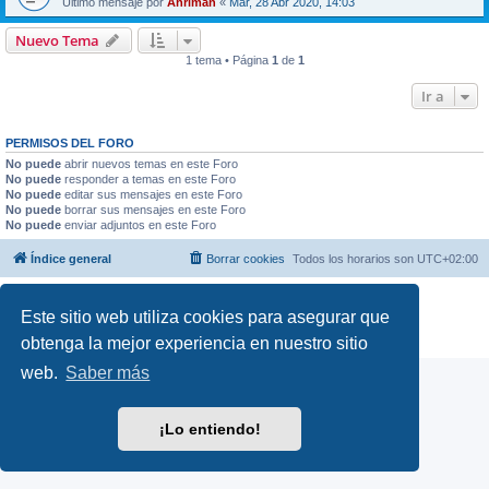
Último mensaje por
Ahriman
«
Mar, 28 Abr 2020, 14:03
Nuevo Tema
1 tema • Página
1
de
1
Ir a
PERMISOS DEL FORO
No puede
abrir nuevos temas en este Foro
No puede
responder a temas en este Foro
No puede
editar sus mensajes en este Foro
No puede
borrar sus mensajes en este Foro
No puede
enviar adjuntos en este Foro
Índice general
Borrar cookies
Todos los horarios son
UTC+02:00
Desarrollado por
phpBB
® Forum Software © phpBB Limited
Este sitio web utiliza cookies para asegurar que
Traducción al español por
phpBB España
Privacidad
|
Condiciones
obtenga la mejor experiencia en nuestro sitio
web.
Saber más
¡Lo entiendo!