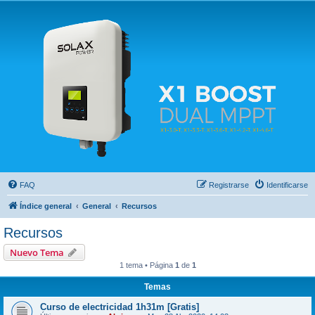
Solax FAQ
Lugar para intercambiar dudas sobre inversores solares Solax y temas relacionados.
FAQ
Registrarse
Identificarse
Índice general
General
Recursos
Recursos
Nuevo Tema
1 tema • Página
1
de
1
Temas
Curso de electricidad 1h31m [Gratis]