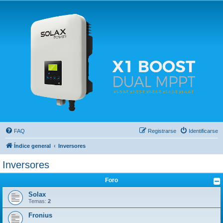
Solax FAQ
Lugar para intercambiar dudas sobre inversores solares Solax y temas relacionados.
FAQ
Registrarse
Identificarse
Índice general
Inversores
Inversores
Foro
Solax
Temas:
2
Fronius