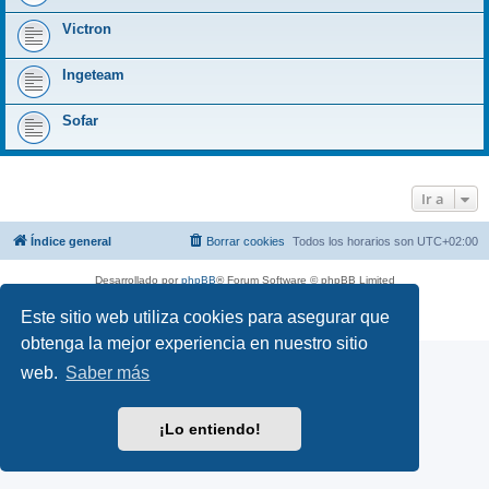
Victron
Ingeteam
Sofar
Ir a
Índice general
Borrar cookies
Todos los horarios son
UTC+02:00
Desarrollado por
phpBB
® Forum Software © phpBB Limited
Traducción al español por
phpBB España
Este sitio web utiliza cookies para asegurar que
Privacidad
|
Condiciones
obtenga la mejor experiencia en nuestro sitio
web.
Saber más
¡Lo entiendo!