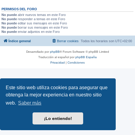
PERMISOS DEL FORO
No puede
abrir nuevos temas en este Foro
No puede
responder a temas en este Foro
No puede
editar sus mensajes en este Foro
No puede
borrar sus mensajes en este Foro
No puede
enviar adjuntos en este Foro
Índice general
Borrar cookies
Todos los horarios son
UTC+02:00
Desarrollado por
phpBB
® Forum Software © phpBB Limited
Traducción al español por
phpBB España
Privacidad
|
Condiciones
Este sitio web utiliza cookies para asegurar que
obtenga la mejor experiencia en nuestro sitio
web.
Saber más
¡Lo entiendo!