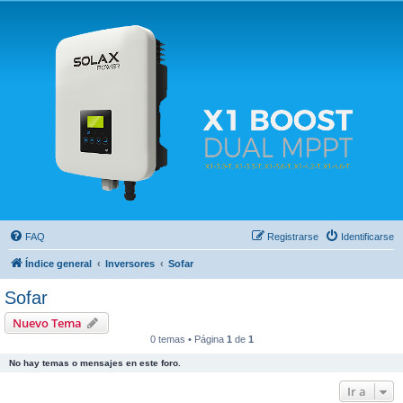
Solax FAQ
Lugar para intercambiar dudas sobre inversores solares Solax y temas relacionados.
FAQ
Registrarse
Identificarse
Índice general
Inversores
Sofar
Sofar
Nuevo Tema
0 temas • Página
1
de
1
No hay temas o mensajes en este foro.
Ir a