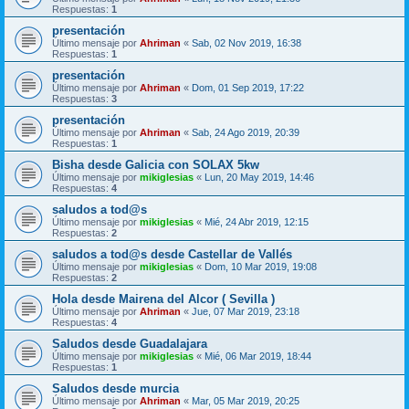
Respuestas:
1
presentación
Último mensaje por
Ahriman
«
Sab, 02 Nov 2019, 16:38
Respuestas:
1
presentación
Último mensaje por
Ahriman
«
Dom, 01 Sep 2019, 17:22
Respuestas:
3
presentación
Último mensaje por
Ahriman
«
Sab, 24 Ago 2019, 20:39
Respuestas:
1
Bisha desde Galicia con SOLAX 5kw
Último mensaje por
mikiglesias
«
Lun, 20 May 2019, 14:46
Respuestas:
4
saludos a tod@s
Último mensaje por
mikiglesias
«
Mié, 24 Abr 2019, 12:15
Respuestas:
2
saludos a tod@s desde Castellar de Vallés
Último mensaje por
mikiglesias
«
Dom, 10 Mar 2019, 19:08
Respuestas:
2
Hola desde Mairena del Alcor ( Sevilla )
Último mensaje por
Ahriman
«
Jue, 07 Mar 2019, 23:18
Respuestas:
4
Saludos desde Guadalajara
Último mensaje por
mikiglesias
«
Mié, 06 Mar 2019, 18:44
Respuestas:
1
Saludos desde murcia
Último mensaje por
Ahriman
«
Mar, 05 Mar 2019, 20:25