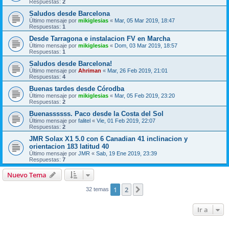
Respuestas:
2
Saludos desde Barcelona
Último mensaje por
mikiglesias
«
Mar, 05 Mar 2019, 18:47
Respuestas:
1
Desde Tarragona e instalacion FV en Marcha
Último mensaje por
mikiglesias
«
Dom, 03 Mar 2019, 18:57
Respuestas:
1
Saludos desde Barcelona!
Último mensaje por
Ahriman
«
Mar, 26 Feb 2019, 21:01
Respuestas:
4
Buenas tardes desde Córodba
Último mensaje por
mikiglesias
«
Mar, 05 Feb 2019, 23:20
Respuestas:
2
Buenassssss. Paco desde la Costa del Sol
Último mensaje por
falitel
«
Vie, 01 Feb 2019, 22:07
Respuestas:
2
JMR Solax X1 5.0 con 6 Canadian 41 inclinacion y
orientacion 183 latitud 40
Último mensaje por
JMR
«
Sab, 19 Ene 2019, 23:39
Respuestas:
7
Nuevo Tema
1
2
Siguiente
32 temas
Ir a