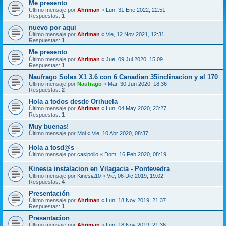
Me presento
Último mensaje por
Ahriman
«
Lun, 31 Ene 2022, 22:51
Respuestas:
1
nuevo por aqui
Último mensaje por
Ahriman
«
Vie, 12 Nov 2021, 12:31
Respuestas:
1
Me presento
Último mensaje por
Ahriman
«
Jue, 09 Jul 2020, 15:09
Respuestas:
1
Naufrago Solax X1 3.6 con 6 Canadian 35inclinacion y al 170
Último mensaje por
Naufrago
«
Mar, 30 Jun 2020, 18:36
Respuestas:
2
Hola a todos desde Orihuela
Último mensaje por
Ahriman
«
Lun, 04 May 2020, 23:27
Respuestas:
1
Muy buenas!
Último mensaje por
Mol
«
Vie, 10 Abr 2020, 08:37
Hola a tosd@s
Último mensaje por
casipollo
«
Dom, 16 Feb 2020, 08:19
Kinesia instalacion en Vilagacia - Pontevedra
Último mensaje por
Kinesia10
«
Vie, 06 Dic 2019, 19:02
Respuestas:
4
Presentación
Último mensaje por
Ahriman
«
Lun, 18 Nov 2019, 21:37
Respuestas:
1
Presentacion
Último mensaje por
Ahriman
«
Lun, 18 Nov 2019, 21:36