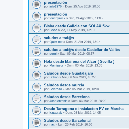
presentación
por
julio1976
»
Dom, 25 Ago 2019, 20:56
presentación
por
fonchyrock
»
Sab, 24 Ago 2019, 11:05
Bisha desde Galicia con SOLAX 5kw
por
Bisha
»
Vie, 17 May 2019, 13:10
saludos a tod@s
por
Quim-net
»
Dom, 21 Abr 2019, 13:14
saludos a tod@s desde Castellar de Vallés
por
sergi
»
Sab, 09 Mar 2019, 08:57
Hola desde Mairena del Alcor ( Sevilla )
por
Mamiasur
»
Dom, 03 Mar 2019, 13:33
Saludos desde Guadalajara
por
Bribon
»
Mié, 06 Mar 2019, 18:27
Saludos desde murcia
por
Saleroso
»
Mar, 05 Mar 2019, 18:04
Saludos desde Barcelona
por
Jose Antonio
»
Dom, 03 Mar 2019, 20:20
Desde Tarragona e instalacion FV en Marcha
por
katacrak
»
Dom, 03 Mar 2019, 14:05
Saludos desde Barcelona!
por
nax
»
Lun, 25 Feb 2019, 16:30