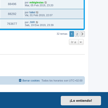
por
mikiglesias
88496
Mar, 05 Feb 2019, 23:20
por
falitel
88292
Vie, 01 Feb 2019, 22:07
por
JMR
763677
Sab, 19 Ene 2019, 23:39
1
2
Siguiente
32 temas
Ir a
Borrar cookies
Todos los horarios son
UTC+02:00
¡Lo entiendo!