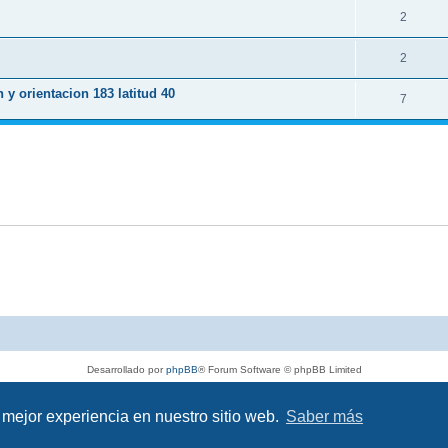
2
2
y orientacion 183 latitud 40
7
Desarrollado por
phpBB
® Forum Software © phpBB Limited
Traducción al español por
phpBB España
Privacidad
|
Condiciones
 mejor experiencia en nuestro sitio web.
Saber más