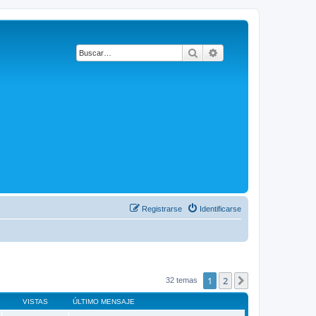
Buscar
Búsqueda avanzada
Registrarse
Identificarse
1
2
Siguiente
32 temas
VISTAS
ÚLTIMO MENSAJE