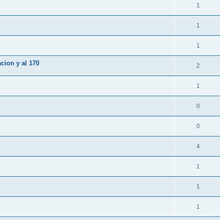
1
1
1
cion y al 170
2
1
0
0
4
1
1
1