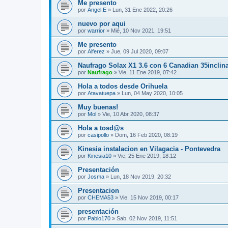
Me presento
por
Angel.E
»
Lun, 31 Ene 2022, 20:26
nuevo por aqui
por
warrior
»
Mié, 10 Nov 2021, 19:51
Me presento
por
Alferez
»
Jue, 09 Jul 2020, 09:07
Naufrago Solax X1 3.6 con 6 Canadian 35inclina
por
Naufrago
»
Vie, 11 Ene 2019, 07:42
Hola a todos desde Orihuela
por
Atavatuepa
»
Lun, 04 May 2020, 10:05
Muy buenas!
por
Mol
»
Vie, 10 Abr 2020, 08:37
Hola a tosd@s
por
casipollo
»
Dom, 16 Feb 2020, 08:19
Kinesia instalacion en Vilagacia - Pontevedra
por
Kinesia10
»
Vie, 25 Ene 2019, 18:12
Presentación
por
Josma
»
Lun, 18 Nov 2019, 20:32
Presentacion
por
CHEMA53
»
Vie, 15 Nov 2019, 00:17
presentación
por
Pablo170
»
Sab, 02 Nov 2019, 11:51