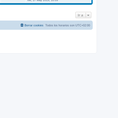
Vie, 17 May 2019, 10:09
r
ú
l
t
Ir a
i
m
o
m
Borrar cookies
Todos los horarios son
UTC+02:00
e
n
s
a
j
e