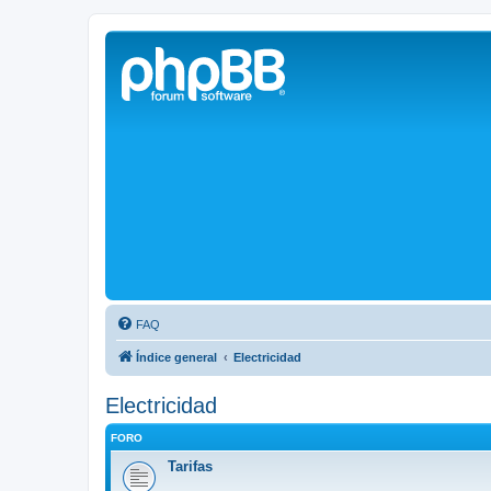
Solax FAQ
Lugar para intercambiar dudas sobre inversores solares Solax y temas
FAQ
Índice general
Electricidad
Electricidad
FORO
Tarifas