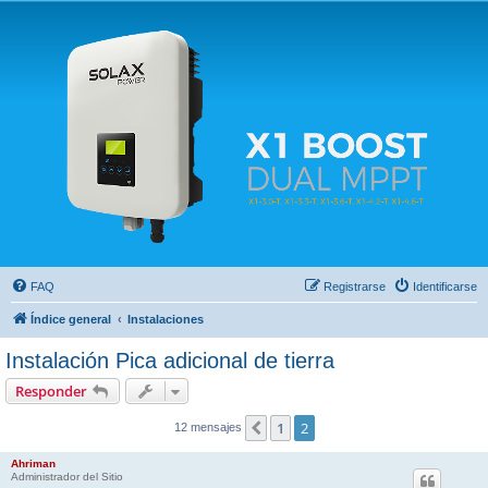
Solax FAQ
Lugar para intercambiar dudas sobre inversores solares Solax y temas relacionados.
FAQ
Registrarse
Identificarse
Índice general
Instalaciones
Instalación Pica adicional de tierra
Responder
1
2
Anterior
12 mensajes
Ahriman
Administrador del Sitio