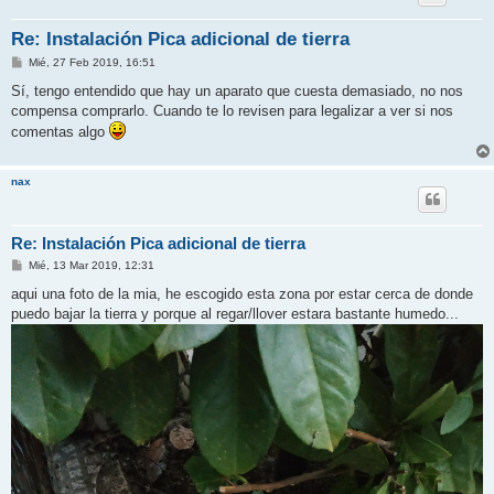
Re: Instalación Pica adicional de tierra
M
Mié, 27 Feb 2019, 16:51
e
n
Sí, tengo entendido que hay un aparato que cuesta demasiado, no nos
s
compensa comprarlo. Cuando te lo revisen para legalizar a ver si nos
a
j
comentas algo
e
nax
Re: Instalación Pica adicional de tierra
M
Mié, 13 Mar 2019, 12:31
e
n
aqui una foto de la mia, he escogido esta zona por estar cerca de donde
s
puedo bajar la tierra y porque al regar/llover estara bastante humedo...
a
j
e