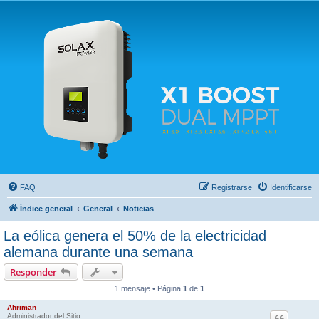
Solax FAQ
Lugar para intercambiar dudas sobre inversores solares Solax y temas relacionados.
FAQ
Registrarse
Identificarse
Índice general
General
Noticias
La eólica genera el 50% de la electricidad
alemana durante una semana
Responder
1 mensaje • Página
1
de
1
Ahriman
Administrador del Sitio