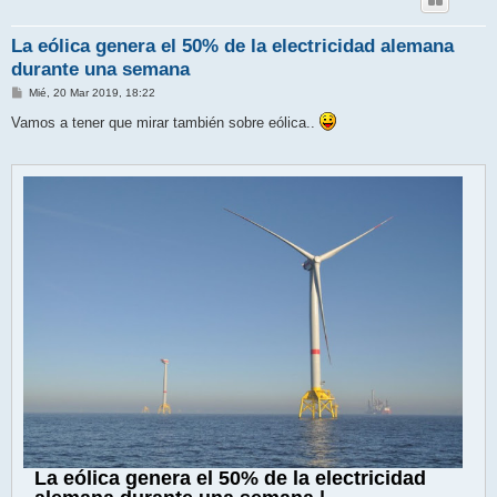
La eólica genera el 50% de la electricidad alemana
durante una semana
M
Mié, 20 Mar 2019, 18:22
e
n
Vamos a tener que mirar también sobre eólica..
s
a
j
e
La eólica genera el 50% de la electricidad