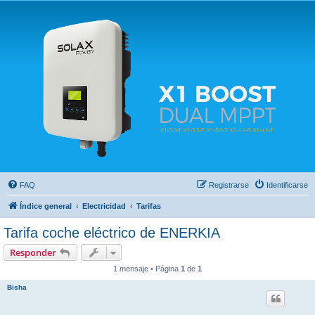
Solax FAQ
Lugar para intercambiar dudas sobre inversores solares Solax y temas relacionados.
FAQ
Registrarse
Identificarse
Índice general
Electricidad
Tarifas
Tarifa coche eléctrico de ENERKIA
Responder
1 mensaje • Página
1
de
1
Bisha