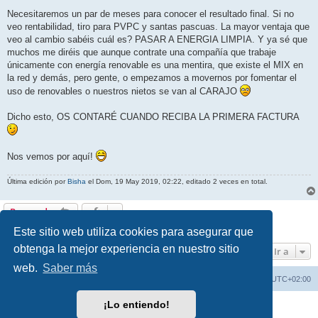
Necesitaremos un par de meses para conocer el resultado final. Si no
veo rentabilidad, tiro para PVPC y santas pascuas. La mayor ventaja que
veo al cambio sabéis cuál es? PASAR A ENERGIA LIMPIA. Y ya sé que
muchos me diréis que aunque contrate una compañía que trabaje
únicamente con energía renovable es una mentira, que existe el MIX en
la red y demás, pero gente, o empezamos a movernos por fomentar el
uso de renovables o nuestros nietos se van al CARAJO
Dicho esto, OS CONTARÉ CUANDO RECIBA LA PRIMERA FACTURA
Nos vemos por aquí!
Última edición por
Bisha
el Dom, 19 May 2019, 02:22, editado 2 veces en total.
Responder
1 mensaje • Página
1
de
1
Este sitio web utiliza cookies para asegurar que
obtenga la mejor experiencia en nuestro sitio
Ir a
web.
Saber más
Índice general
Borrar cookies
Todos los horarios son
UTC+02:00
¡Lo entiendo!
Desarrollado por
phpBB
® Forum Software © phpBB Limited
Traducción al español por
phpBB España