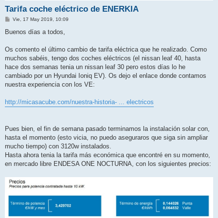
Tarifa coche eléctrico de ENERKIA
M
Vie, 17 May 2019, 10:09
e
n
Buenos días a todos,
s
a
j
Os comento el último cambio de tarifa eléctrica que he realizado. Como
e
muchos sabéis, tengo dos coches eléctricos (el nissan leaf 40, hasta
hace dos semanas tenia un nissan leaf 30 pero estos días lo he
cambiado por un Hyundai Ioniq EV). Os dejo el enlace donde contamos
nuestra experiencia con los VE:
http://micasacube.com/nuestra-historia- ... electricos
Pues bien, el fin de semana pasado terminamos la instalación solar con,
hasta el momento (esto vicia, no puedo aseguraros que siga sin ampliar
mucho tiempo) con 3120w instalados.
Hasta ahora tenia la tarifa más económica que encontré en su momento,
en mercado libre ENDESA ONE NOCTURNA, con los siguientes precios: