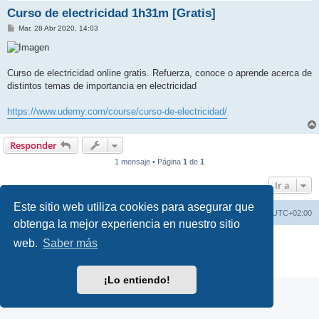
Curso de electricidad 1h31m [Gratis]
M
Mar, 28 Abr 2020, 14:03
e
n
s
a
j
Curso de electricidad online gratis. Refuerza, conoce o aprende acerca de
e
distintos temas de importancia en electricidad
https://www.udemy.com/course/curso-de-electricidad/
Responder
1 mensaje • Página
1
de
1
Ir a
Este sitio web utiliza cookies para asegurar que
Índice general
Borrar cookies
Todos los horarios son
UTC+02:00
obtenga la mejor experiencia en nuestro sitio
Desarrollado por
phpBB
® Forum Software © phpBB Limited
web.
Saber más
Traducción al español por
phpBB España
Privacidad
|
Condiciones
¡Lo entiendo!