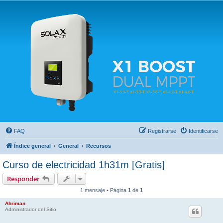
Solax FAQ
Lugar para intercambiar dudas sobre inversores solares Solax y temas relacionados.
FAQ
Registrarse
Identificarse
Índice general
General
Recursos
Curso de electricidad 1h31m [Gratis]
Responder
1 mensaje • Página
1
de
1
Ahriman
Administrador del Sitio