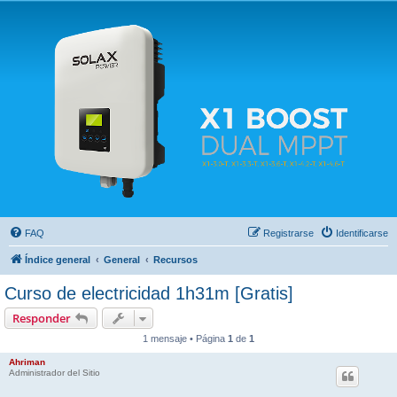
Solax FAQ
Lugar para intercambiar dudas sobre inversores solares Solax y temas relacionados.
FAQ
Registrarse
Identificarse
Índice general
General
Recursos
Curso de electricidad 1h31m [Gratis]
Responder
1 mensaje • Página
1
de
1
Ahriman
Administrador del Sitio