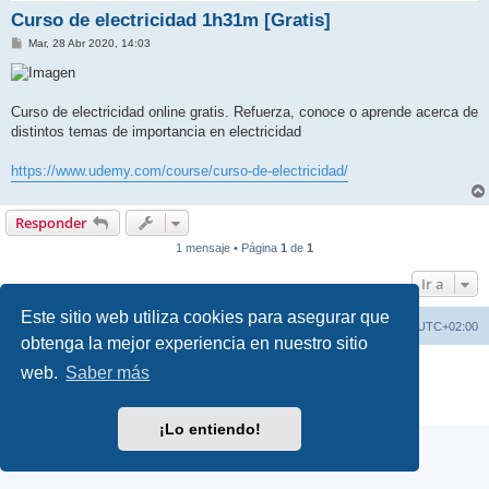
Curso de electricidad 1h31m [Gratis]
M
Mar, 28 Abr 2020, 14:03
e
n
s
a
j
Curso de electricidad online gratis. Refuerza, conoce o aprende acerca de
e
distintos temas de importancia en electricidad
https://www.udemy.com/course/curso-de-electricidad/
Responder
1 mensaje • Página
1
de
1
Ir a
Este sitio web utiliza cookies para asegurar que
Índice general
Borrar cookies
Todos los horarios son
UTC+02:00
obtenga la mejor experiencia en nuestro sitio
Desarrollado por
phpBB
® Forum Software © phpBB Limited
web.
Saber más
Traducción al español por
phpBB España
Privacidad
|
Condiciones
¡Lo entiendo!